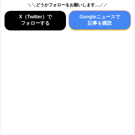
＼＼
どうかフォローをお願いします…
／／
X（Twitter）で
Googleニュースで
フォローする
記事を購読