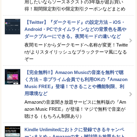
用したいならソースネクストの3年版が超お買い
得！期間限定割引や限定割引クーポンなどまとめ
【Twitter】『ダークモード』の設定方法 – iOS・
Android・PCでタイムラインなどの背景色を黒や
ダークブルーにできる。夜間モードの違いなど
夜間モードからダークモードへ名称が変更！Twitte
rがよりスタイリッシュなブラックテーマ風になる
ぞー
【完全無料!!】Amazon Musicの音楽を無料で聴
く方法 – 非プライム会員でも利用OKの『Amazon
Music FREE』登場！できることや機能制限、利
用環境など
Amazonの音楽聞き放題サービスに無料版の『Am
azon Music FREE』が登場！マジで無料で音楽が
聴ける（もちろん制限あり）
Kindle Unlimitedにおトクに登録できるキャンペ
ーンまとめ – Amazonの本・雑誌読み放題をおト