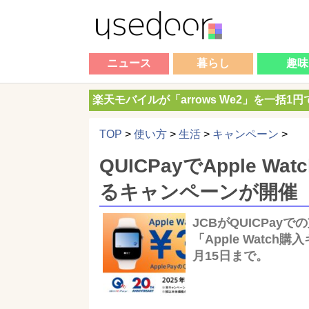
ニュース
暮らし
趣味
楽天モバイルが「arrows We2」を一括1
TOP
>
使い方
>
生活
>
キャンペーン
>
QUICPayでApple W
るキャンペーンが開催
JCBがQUICPayでの
「Apple Watc
月15日まで。