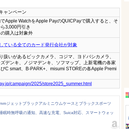
h購入キャンペーン
pple WatchをApple PayのQUICPayで購入すると、そ
3,000円引き
みの購入は対象外
に対応している全てのカード発行会社が対象
chの取り扱いがあるビックカメラ、コジマ、ヨドバシカメラ、
ーズデンキ、ノジマデンキ、ソフマップ、上新電機の各家
smart、B-PARK+、misumi STOREの各Apple Premi
pay.jp/campaign/2025/store2025_summer.html
Sモデル)- 42mmジェットブラックアルミニウムケースとブラックスポーツ
レイ、睡眠時無呼吸の通知、高速な充電、Suica対応、スマートウォッ