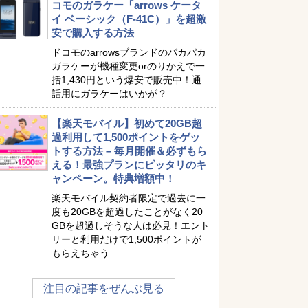
コモのガラケー「arrows ケータ
イ ベーシック（F-41C）」を超激
安で購入する方法
ドコモのarrowsブランドのパカパカ
ガラケーが機種変更orのりかえで一
括1,430円という爆安で販売中！通
話用にガラケーはいかが？
【楽天モバイル】初めて20GB超
過利用して1,500ポイントをゲッ
トする方法 – 毎月開催＆必ずもら
える！最強プランにピッタリのキ
ャンペーン。特典増額中！
楽天モバイル契約者限定で過去に一
度も20GBを超過したことがなく20
GBを超過しそうな人は必見！エント
リーと利用だけで1,500ポイントが
もらえちゃう
注目の記事をぜんぶ見る