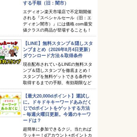
する手順（旧：闇市）
エディオン楽天市場店で不定期開催
される『スペシャルセール（旧：エ
ディオン闇市）』には価格.com最安
値クラスの商品が登場することも！
【LINE】無料スタンプ＆隠しスタ
ンプまとめ（2026年8月4日更新）
ダウンロード方法＆取得条件
現在配布されているLINEの無料スタ
ンプ＆隠しスタンプを徹底まとめ！
スタンプを無料ゲットできる条件や
取得するまでの手順、有効期限など
【最大20,000dポイント】運試し
に。ドキドキキーワードあみだく
じでdポイントをゲットする方法
– 毎週火曜日更新。今週のキーワ
ードは？
超簡単に参加できるクジ。当たれば
ラッキー！dアカウント+ポイントカ