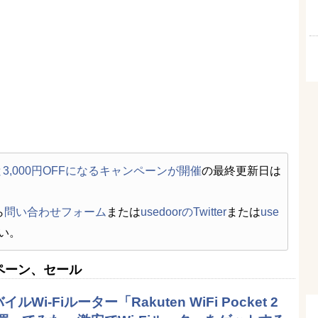
すると3,000円OFFになるキャンペーンが開催
の最終更新日は
ら
問い合わせフォーム
または
usedoorのTwitter
または
use
い。
ペーン、セール
i-Fiルーター「Rakuten WiFi Pocket 2