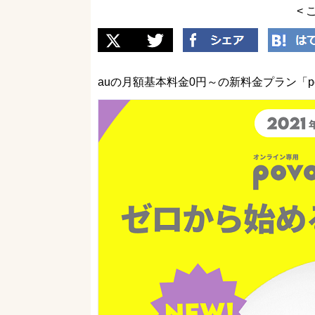
< 
auの月額基本料金0円～の新料金プラン「