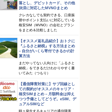
落とし、デビットカード、その他
決済に対応したMVNOまとめ
クレカなしでも契約できる、口座振
替やポイント支払いに対応している
格安SIM（MVNO）の会社とプラン
をまとめ＆比較しました
【オススメ返礼品紹介】おトクに
『ふるさと納税』する方法まとめ
– 自分がいくら寄付できるかの計
算方法
まだやってない人向けに「ふるさと
納税」をできるだけわかりやすく書
いてみた（つもり）
【通信障害対策に】サブ回線とし
ての契約がオススメのキャリア・
格安SIMまとめ – 月額料金は抑え
つつ予備としてどうぞ。eSIM、デ
ュアルSIMなど
時々発生するキャリアの通信障害…