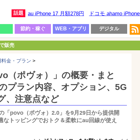
話題
au iPhone 17 月額278円
ドコモ ahamo iPhon
節約・稼ぐ
WEB・アプリ
デジタル
円で販売
用料金・プラン
>
povo（ポヴォ）」の概要・まと
.0のプラン内容、オプション、5G
ング、注意点など
「povo（ポヴォ）2.0」を9月29日から提供開
適なトッピングでおトク＆柔軟にau回線が使え