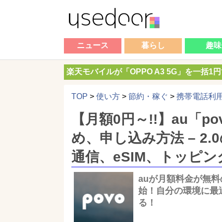
ニュース
暮らし
趣味
楽天モバイルが「OPPO A3 5G」を一括1
TOP
>
使い方
>
節約・稼ぐ
>
携帯電話利
【月額0円～!!】au「
め、申し込み方法 – 2
通信、eSIM、トッピ
auが月額料金が無料の
始！自分の環境に最
る！