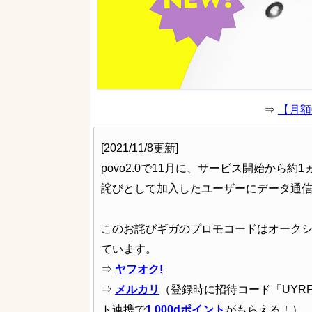
⇒
【月額
[2021/11/8更新]
povo2.0で11月に、サービス開始か
詫びとして加入したユーザーにデータ通信
このお詫びギガのプロモコードはオークシ
ています。
⇒
ヤフオク!
⇒
メルカリ
（登録時に招待コード「UYR
ト連携で
1,000dポイント
がもらえる！）