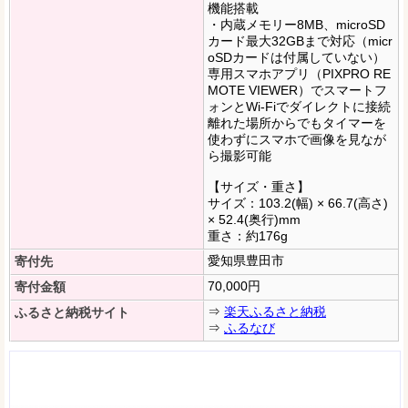
機能搭載
・内蔵メモリー8MB、microSD
カード最大32GBまで対応（micr
oSDカードは付属していない）
専用スマホアプリ（PIXPRO RE
MOTE VIEWER）でスマートフ
ォンとWi-Fiでダイレクトに接続
離れた場所からでもタイマーを
使わずにスマホで画像を見なが
ら撮影可能
【サイズ・重さ】
サイズ：103.2(幅) × 66.7(高さ)
× 52.4(奥行)mm
重さ：約176g
愛知県豊田市
寄付先
70,000円
寄付金額
⇒
楽天ふるさと納税
ふるさと納税サイト
⇒
ふるなび