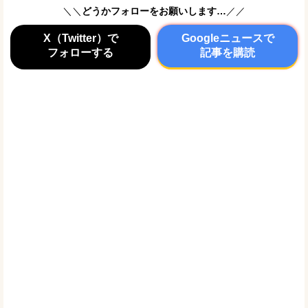
＼＼
どうかフォローをお願いします…
／／
X（Twitter）で
Googleニュースで
フォローする
記事を購読