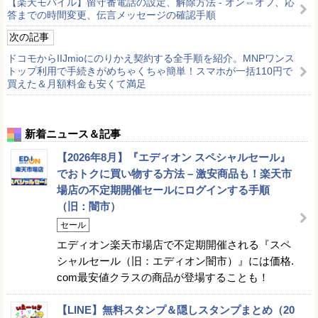
【楽天モバイル】留守番電話の設定、解除方法 - オン⇔オフ、応
答までの時間変更、伝言メッセージの確認手順
次の記事
ドコモからIIJmioにのりかえ契約する全手順を紹介。MNPワンス
トップ利用で手続きがめちゃくちゃ簡単！スマホが一括110円で
買えた＆月額料金も安くて満足
新着ニュース＆記事
【2026年8月】『エディオン スペシャルセール』
でおトクに買い物する方法 – 激安商品も！楽天市
場店の不定期開催セールにログインする手順
（旧：闇市）
セール
エディオン楽天市場店で不定期開催される『スペ
シャルセール（旧：エディオン闇市）』には価格.
com最安値クラスの商品が登場することも！
【LINE】無料スタンプ＆隠しスタンプまとめ（20