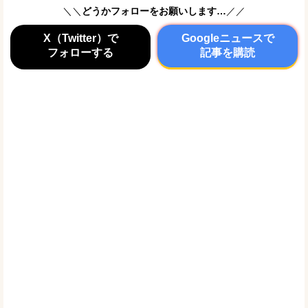
＼＼
どうかフォローをお願いします…
／／
X（Twitter）で
Googleニュースで
フォローする
記事を購読