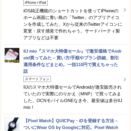
iPhone / iPad
iOS純正機能のショートカットを使ってiPhoneの
ホーム画面に青い鳥の「Twitter」のアプリアイコ
ンを作成してみた。Xから従来のTwitterアイコンに
変更・戻す感覚で作れちゃう。サードパーティ製
アプリなどは不要
IIJ mio『スマホ大特価セール』で激安価格でAndr
oid買ってみた – 買い方/手順やプラン詳細、割引
適用条件などまとめ。一括110円で買えちゃった
話
スマートフォン
IIJのスマホ大特価セールでAndroidが激安販売され
ていたので実際にのりかえ（MNP）で買ってみま
した。OCNモバイルONEなき今、最安値は多分IIJ
mio！
【Pixel Watch】QUICPay・iDを登録する方法 –
ついにWear OS by Googleに対応。Pixel Watch