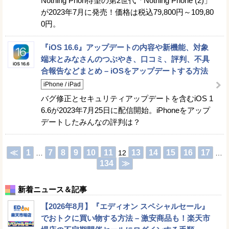
Nothing Phon待望の第2世代「Nothing Phone (2)」
が2023年7月に発売！価格は税込79,800円～109,80
0円。
『iOS 16.6』アップデートの内容や新機能、対象
端末とみなさんのつぶやき、口コミ、評判、不具
合報告などまとめ – iOSをアップデートする方法
iPhone / iPad
バグ修正とセキュリティアップデートを含むiOS 1
6.6が2023年7月25日に配信開始。iPhoneをアップ
デートしたみんなの評判は？
≪
1
7
8
9
10
11
13
14
15
16
17
…
12
…
134
≫
新着ニュース＆記事
【2026年8月】『エディオン スペシャルセール』
でおトクに買い物する方法 – 激安商品も！楽天市