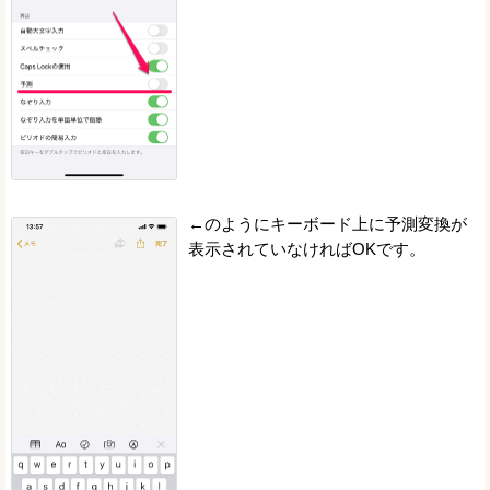
←のようにキーボード上に予測変換が
表示されていなければOKです。