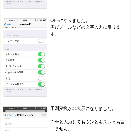
OFFになりました。
再びメールなどの文字入力に戻りま
す。
予測変換が非表示になりました。
Deleと入力してもウンともスンとも言
いません。