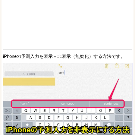
iPhoneの予測入力を表示⇔非表示（無効化）する方法です。