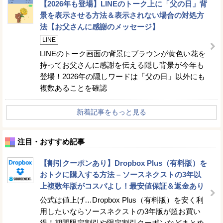
【2026年も登場】LINEのトーク上に「父の日」背
景を表示させる方法＆表示されない場合の対処方
法【お父さんに感謝のメッセージ】
LINE
LINEのトーク画面の背景にブラウンが黄色い花を
持ってお父さんに感謝を伝える隠し背景が今年も
登場！2026年の隠しワードは「父の日」以外にも
複数あることを確認
新着記事をもっと見る
注目・おすすめ記事
【割引クーポンあり】Dropbox Plus（有料版）を
おトクに購入する方法 – ソースネクストの3年以
上複数年版がコスパよし！最安値保証＆返金あり
公式は値上げ…Dropbox Plus（有料版）を安く利
用したいならソースネクストの3年版が超お買い
得！期間限定割引や限定割引クーポンなどまとめ