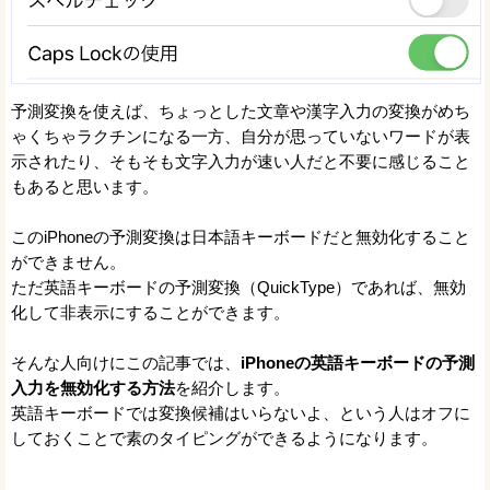
予測変換を使えば、ちょっとした文章や漢字入力の変換がめち
ゃくちゃラクチンになる一方、自分が思っていないワードが表
示されたり、そもそも文字入力が速い人だと不要に感じること
もあると思います。
このiPhoneの予測変換は日本語キーボードだと無効化すること
ができません。
ただ英語キーボードの予測変換（QuickType）であれば、無効
化して非表示にすることができます。
そんな人向けにこの記事では、
iPhoneの英語キーボードの予測
入力を無効化する方法
を紹介します。
英語キーボードでは変換候補はいらないよ、という人はオフに
しておくことで素のタイピングができるようになります。