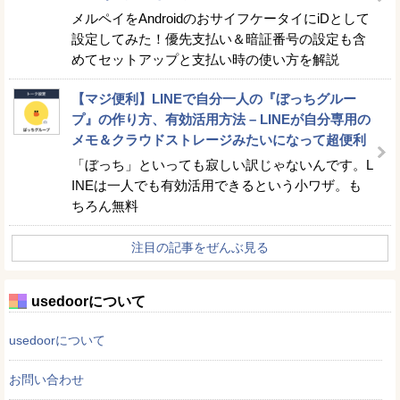
メルペイをAndroidのおサイフケータイにiDとして
設定してみた！優先支払い＆暗証番号の設定も含
めてセットアップと支払い時の使い方を解説
【マジ便利】LINEで自分一人の『ぼっちグルー
プ』の作り方、有効活用方法 – LINEが自分専用の
メモ＆クラウドストレージみたいになって超便利
「ぼっち」といっても寂しい訳じゃないんです。L
INEは一人でも有効活用できるという小ワザ。も
ちろん無料
注目の記事をぜんぶ見る
usedoorについて
usedoorについて
お問い合わせ