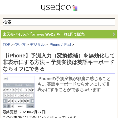
楽天モバイルが「arrows We2」を一括1円で販売
TOP
>
使い方
>
デジタル
>
iPhone / iPad
>
【iPhone】予測入力（変換候補）を無効化して
非表示にする方法 – 予測変換は英語キーボード
ならオフにできる
iPhoneの予測変換が邪魔に感じること
も… 英語キーボードならオフにして非
表示にすることができちゃいます
最終更新 [2020年2月27日]
この記事内には広告リンクが含まれています。