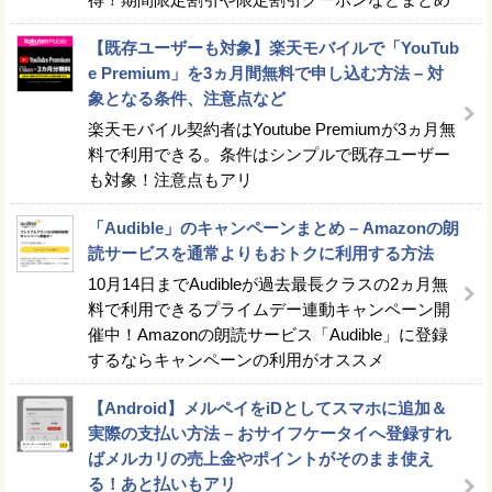
【既存ユーザーも対象】楽天モバイルで「YouTub
e Premium」を3ヵ月間無料で申し込む方法 – 対
象となる条件、注意点など
楽天モバイル契約者はYoutube Premiumが3ヵ月無
料で利用できる。条件はシンプルで既存ユーザー
も対象！注意点もアリ
「Audible」のキャンペーンまとめ – Amazonの朗
読サービスを通常よりもおトクに利用する方法
10月14日までAudibleが過去最長クラスの2ヵ月無
料で利用できるプライムデー連動キャンペーン開
催中！Amazonの朗読サービス「Audible」に登録
するならキャンペーンの利用がオススメ
【Android】メルペイをiDとしてスマホに追加＆
実際の支払い方法 – おサイフケータイへ登録すれ
ばメルカリの売上金やポイントがそのまま使え
る！あと払いもアリ