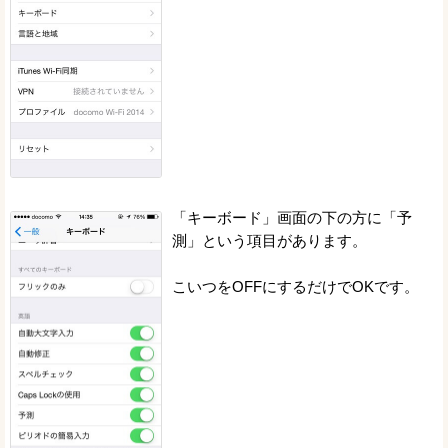
「キーボード」画面の下の方に「予
測」という項目があります。
こいつをOFFにするだけでOKです。