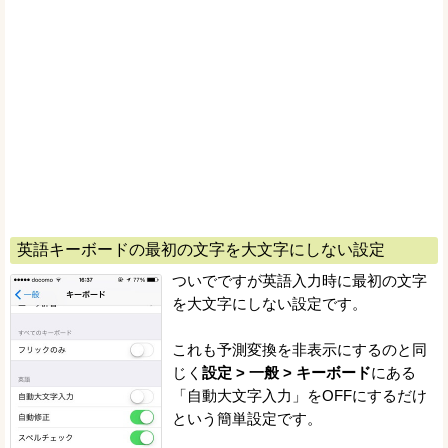
英語キーボードの最初の文字を大文字にしない設定
ついでですが英語入力時に最初の文字
を大文字にしない設定です。
これも予測変換を非表示にするのと同
じく
設定 > 一般 > キーボード
にある
「自動大文字入力」をOFFにするだけ
という簡単設定です。