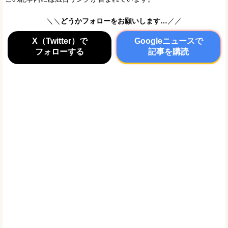
＼＼
どうかフォローをお願いします…
／／
X（Twitter）で
Googleニュースで
フォローする
記事を購読