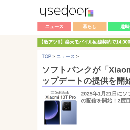
ニュース
暮らし
趣味
【激アツ!!】楽天モバイル回線契約で14,0
TOP
>
ニュース
>
ソフトバンクが「Xiaomi 
ップデートの提供を開始（
2025年1月21日にソフ
の配信を開始！2度