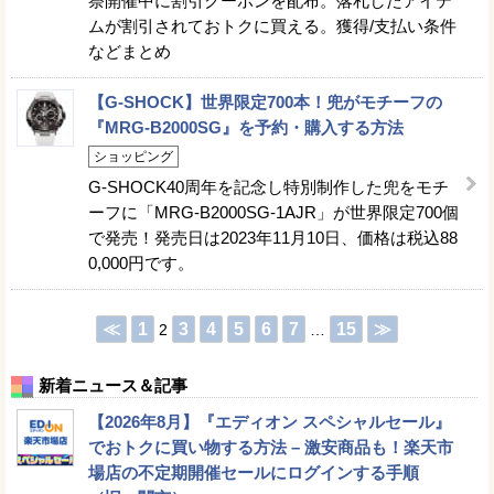
祭開催中に割引クーポンを配布。落札したアイテ
ムが割引されておトクに買える。獲得/支払い条件
などまとめ
【G-SHOCK】世界限定700本！兜がモチーフの
『MRG-B2000SG』を予約・購入する方法
ショッピング
G-SHOCK40周年を記念し特別制作した兜をモチ
ーフに「MRG-B2000SG-1AJR」が世界限定700個
で発売！発売日は2023年11月10日、価格は税込88
0,000円です。
≪
1
3
4
5
6
7
15
≫
2
…
新着ニュース＆記事
【2026年8月】『エディオン スペシャルセール』
でおトクに買い物する方法 – 激安商品も！楽天市
場店の不定期開催セールにログインする手順