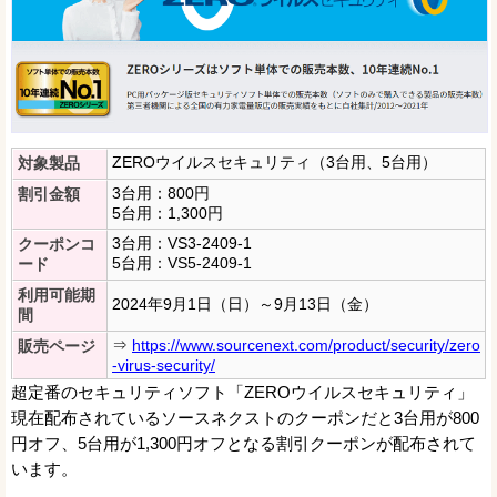
ZEROウイルスセキュリティ（3台用、5台用）
対象製品
3台用：800円
割引金額
5台用：1,300円
3台用：VS3-2409-1
クーポンコ
5台用：VS5-2409-1
ード
利用可能期
2024年9月1日（日）～9月13日（金）
間
⇒
https://www.sourcenext.com/product/security/zero
販売ページ
-virus-security/
超定番のセキュリティソフト「ZEROウイルスセキュリティ」
現在配布されているソースネクストのクーポンだと3台用が800
円オフ、5台用が1,300円オフとなる割引クーポンが配布されて
います。