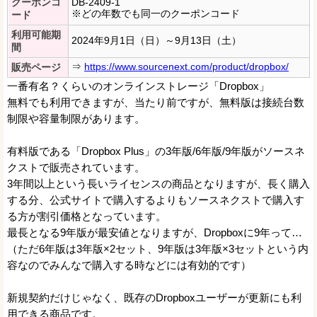
クーポンコ
DB-2409-1
※どの年数でも同一のクーポンコード
ード
利用可能期
2024年9月1日（日）～9月13日（土）
間
⇒
https://www.sourcenext.com/product/dropbox/
販売ページ
一番有名？くらいのオンラインストレージ「Dropbox」
無料でも利用できますが、当たり前ですが、無料版は接続台数
制限や容量制限があります。
有料版である「Dropbox Plus」の3年版/6年版/9年版がソースネ
クストで販売されています。
3年間以上という長いライセンスの商品となりますが、長く購入
する分、公式サイトで購入するよりもソースネクストで購入す
る方が割引価格となっています。
最長となる9年版が最安値となりますが、Dropboxに9年って…
（ただ6年版は3年版×2セット、9年版は3年版×3セットという内
容なのでみんなで購入する時などには有効的です）
新規契約だけじゃなく、既存のDropboxユーザーが更新にも利
用できる商品です。