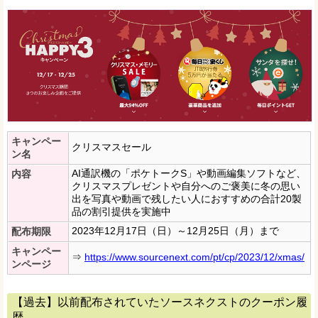
キャンペー
クリスマスセール
ン名
AI通訳機の「ポケトークS」や動画編集ソフトなど、
内容
クリスマスプレゼントや自分へのご褒美に冬の思い
出を写真や動画で残したい人におすすめの合計20製
品の割引提供を実施中
2023年12月17日（日）～12月25日（月）まで
配布期限
キャンペー
⇒
https://www.sourcenext.com/pt/cp/2023/12/xmas/
ンページ
【過去】以前配布されていたソースネクストのクーポン履
歴