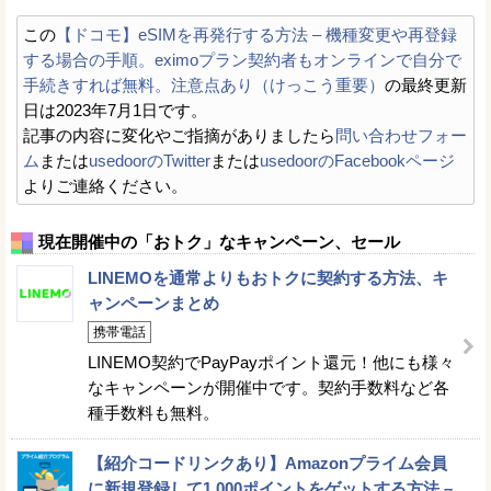
この
【ドコモ】eSIMを再発行する方法 – 機種変更や再登録
する場合の手順。eximoプラン契約者もオンラインで自分で
手続きすれば無料。注意点あり（けっこう重要）
の最終更新
日は2023年7月1日です。
記事の内容に変化やご指摘がありましたら
問い合わせフォー
ム
または
usedoorのTwitter
または
usedoorのFacebookページ
よりご連絡ください。
現在開催中の「おトク」なキャンペーン、セール
LINEMOを通常よりもおトクに契約する方法、キ
ャンペーンまとめ
携帯電話
LINEMO契約でPayPayポイント還元！他にも様々
なキャンペーンが開催中です。契約手数料など各
種手数料も無料。
【紹介コードリンクあり】Amazonプライム会員
に新規登録して1,000ポイントをゲットする方法 –