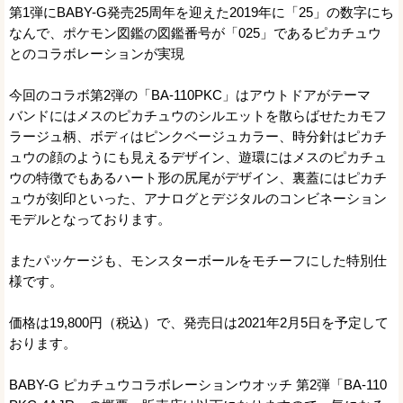
第1弾にBABY-G発売25周年を迎えた2019年に「25」の数字にち
なんで、ポケモン図鑑の図鑑番号が「025」であるピカチュウ
とのコラボレーションが実現
今回のコラボ第2弾の「BA-110PKC」はアウトドアがテーマ
バンドにはメスのピカチュウのシルエットを散らばせたカモフ
ラージュ柄、ボディはピンクベージュカラー、時分針はピカチ
ュウの顔のようにも見えるデザイン、遊環にはメスのピカチュ
ウの特徴でもあるハート形の尻尾がデザイン、裏蓋にはピカチ
ュウが刻印といった、アナログとデジタルのコンビネーション
モデルとなっております。
またパッケージも、モンスターボールをモチーフにした特別仕
様です。
価格は19,800円（税込）で、発売日は2021年2月5日を予定して
おります。
BABY-G ピカチュウコラボレーションウオッチ 第2弾「BA-110