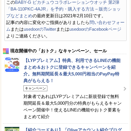
この
BABY-G ピカチュウコラボレーションウオッチ 第2弾
「BA-110PKC-4AJR」を予約・購入する方法 – 販売ショッ
プなどまとめ
の最終更新日は2021年2月10日です。
記事の内容に変化やご指摘がありましたら
問い合わせフォー
ム
または
usedoorのTwitter
または
usedoorのFacebookページ
よりご連絡ください。
現在開催中の「おトク」なキャンペーン、セール
【LYPプレミアム】特典、利用できるLINEの機能
まとめ＆おトクに登録できるキャンペーンを紹
介。無料期間延長＆最大5,000円相当のPayPay特
典がもらえる！
キャンペーン
対象者であればLYPプレミアムに新規登録で無料
期間延長＆最大5,000円分の特典がもらえるキャン
ペーン開催中！使えるLINEの機能やおトク要素を
まとめて紹介
【紹介コードあり】「Oliveアカウント紹介プログ