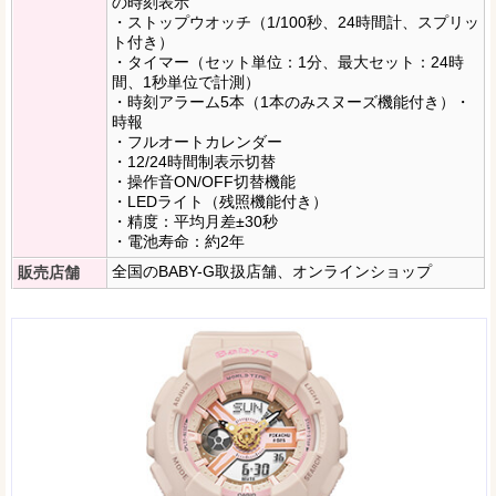
の時刻表示
・ストップウオッチ（1/100秒、24時間計、スプリッ
ト付き）
・タイマー（セット単位：1分、最大セット：24時
間、1秒単位で計測）
・時刻アラーム5本（1本のみスヌーズ機能付き）・
時報
・フルオートカレンダー
・12/24時間制表示切替
・操作音ON/OFF切替機能
・LEDライト（残照機能付き）
・精度：平均月差±30秒
・電池寿命：約2年
全国のBABY-G取扱店舗、オンラインショップ
販売店舗