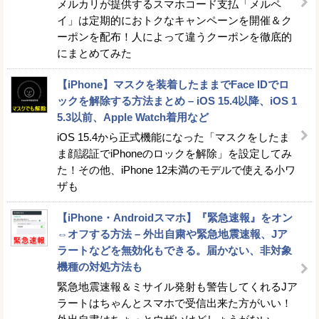
メルカリが提供するスマホコード支払「メルペ
イ」は定期的におトクなキャンペーンを開催＆ク
ーポンを配布！人によって違うクーポンを徹底的
にまとめてみた
【iPhone】マスクを装着したままでFace IDでロ
ックを解除する方法まとめ – iOS 15.4以降、iOS 1
5.3以前、Apple Watch着用など
iOS 15.4から正式機能になった「マスクをしたま
ま顔認証でiPhoneのロックを解除」を設定してみ
た！その他、iPhone 12未満のモデルで使える小ワ
ザも
【iPhone・Androidスマホ】『緊急速報』をオン
⇔オフする方法 – 外出自粛や緊急地震速報、Jア
ラートなどを無効化もできる。届かない、非対象
機種の対処方法も
緊急地震速報＆ミサイル発射も警告してくれるJア
ラートはちゃんとスマホで受信出来た方がいい！