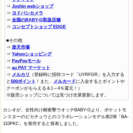
⇒
Joshin webショップ
⇒
ヨドバシカメラ
⇒
全国のBABY-G取扱店舗
⇒
コンセプトショップ EDGE
■その他
⇒
楽天市場
⇒
Yahooショッピング
⇒
PayPayモール
⇒
au PAY マーケット
⇒
メルカリ
（登録時に招待コード「UYRFGR」を入力する
と
500ポイント
！また、
メルカード
に入会するとポイントや
クーポンがもらえる＆1～4％還元！）
※販売ショップについては見つけ次第更新します。
カシオが、女性向け耐衝撃ウオッチBABY-Gより、ポケットモ
ンスターのピカチュウとのコラボレーションモデル第2弾「BA-
110PKC」を発売すると発表しました。