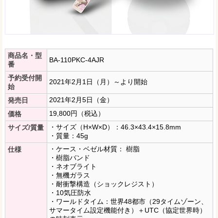
商品名・型
BA-110PKC-4AJR
番
予約受付開
2021年2月1日（月）～より開始
始
2021年2月5日（金）
発売日
19,800円（税込）
価格
・サイズ（H×W×D）：46.3×43.4×15.8mm
サイズ/質量
・質量：45g
・ケース・ベゼル材質： 樹脂
仕様
・樹脂バンド
・ネオブライト
・無機ガラス
・耐衝撃構造（ショックレジスト）
・10気圧防水
・ワールドタイム：世界48都市（29タイムゾーン、
サマータイム設定機能付き）＋UTC（協定世界時）