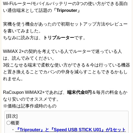
Wi-Fiルーター/モバイルバッテリーの3つの使い方ができる面白
い通信端末として話題の
「Triprouter」
実機を使う機会があったので初期セットアップ方法やレビュー
を書いてみました。
ちなみに読み方は、
トリプルーター
です。
WiMAX 2+の契約を考えている人でルーターで迷っている人
は、読んでみてください。
3役こなせる端末で柔軟な使い方ができる＆今は行っている機器
と置き換えることでカバンの中身を減らすこともできるかもし
れません。
RaCoupon WiMAX2+であれば、
端末代金0円
＆毎月の料金もか
なり安いのでオススメです。
※価格は記事作成時のもの
[目次]
〇概要
・
『Triprouter』と『Speed USB STICK U01』が1セット