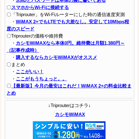
・
SSIDとパスワードは本体の裏に書いてある
〇
スマホからWi-Fiに接続する
〇「Triprouter」をWi-Fiルーターにした時の通信速度実測
・
WiMAX 2+でもLTEでも大差なし。安定して10Mbps程
度のスピード
〇Triprouterの価格や維持費
・
カシモWiMAXなら本体0円。維持費は月額1,380円～
（記事作成時）
・
購入するならカシモWiMAXがオススメ
〇まとめ
・
ここがいい！
・
ここがもうちょっと。。
〇
【最新版】今月の最安はこれだ！WiMAX 2+の料金比較ま
とめ
↓Triprouterはコチラ↓
カシモWiMAX