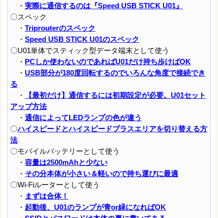
・
実際に通信するのは『Speed USB STICK U01』
〇スペック
・
Triprouterのスペック
・
Speed USB STICK U01のスペック
〇U01単体でスティック型データ端末として使う
・
PCしか使わないのであればU01だけ持ち歩けばOK
・
USB部分が180度回転するのでいろんな角度で接続でき
る
・
【最初だけ】通信するには初期設定が必要。U01セット
アップ方法
・
通信によってLEDランプの色が違う
〇
ハイスピードとハイスピードプラスエリアを切り替える方
法
〇モバイルバッテリーとして使う
・
容量は2500mAhと少ない
・
その分本体が小さい＆軽いので持ち運びに最適
〇Wi-Fiルーターとして使う
・
まずは合体！
・
起動後、U01のランプが青or緑になればOK