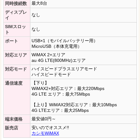
最大8台
同時接続数
ディスプレ
なし
イ
SIMスロッ
なし
ト
USB×1（モバイルバッテリー用）
ポート
MicroUSB（本体充電用）
WiMAX 2+エリア
対応エリア
au 4G LTE(800MHz)エリア
ハイスピードプラスエリアモード
対応モード
ハイスピードモード
【下り】
通信速度
WiMAX2+対応エリア：最大220Mbps
4G LTE エリア：最大75Mbps
【上り】WiMAX2対応エリア：最大10Mbps
4G LTEエリア：最大25Mbps
最安値0円～
端末価格
安いのでオススメ!!
販売店
カシモWiMAX