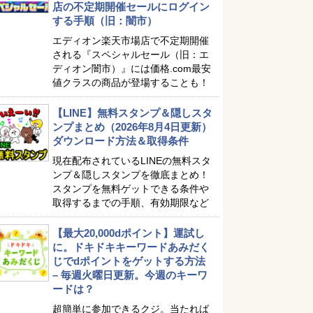
店の不定期開催セールにログイン
する手順（旧：闇市）
エディオン楽天市場店で不定期開催
される『スペシャルセール（旧：エ
ディオン闇市）』には価格.com最安
値クラスの商品が登場することも！
【LINE】無料スタンプ＆隠しスタ
ンプまとめ（2026年8月4日更新）
ダウンロード方法＆取得条件
現在配布されているLINEの無料スタ
ンプ＆隠しスタンプを徹底まとめ！
スタンプを無料ゲットできる条件や
取得するまでの手順、有効期限など
【最大20,000dポイント】運試し
に。ドキドキキーワードあみだく
じでdポイントをゲットする方法
– 毎週火曜日更新。今週のキーワ
ードは？
超簡単に参加できるクジ。当たれば