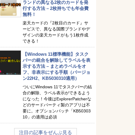
ランドの異なる2枚のカードを発
行する方法 – 2枚持ちでも年会費
無料！
楽天カードの『2枚目のカード』サ
ービスで、異なる国際ブランドやデ
ザインの楽天カードがもう1枚作成
できる！
【Windows 11標準機能】タスク
バーの統合を解除してラベルを表
示する方法 – まとめラベルをオ
フ、非表示にする手順（バージョ
ン22H2、KB5030310適用）
ついにWindows 11でタスクバーの結
合の解除、ラベル表示ができるよう
になった！今後はExplorerPatcherな
どのサードパーティ製のアプリは不
要に。オプションパッチ「KB50303
10」の適用は必須
注目の記事をぜんぶ見る