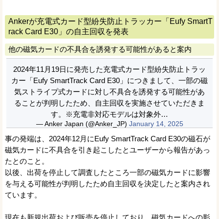
Ankerが充電式カード型紛失防止トラッカー「Eufy SmartT
rack Card E30」の自主回収を発表
他の磁気カードの不具合を誘発する可能性があると案内
2024年11月19日に発売した充電式カード型紛失防止トラッ
カー「Eufy SmartTrack Card E30」につきまして、一部の磁
気ストライプ式カードに対し不具合を誘発する可能性があ
ることが判明したため、自主回収を実施させていただきま
す。※充電非対応モデルは対象外…
— Anker Japan (@Anker_JP)
January 14, 2025
事の発端は、2024年12月にEufy SmartTrack Card E30の磁石が
磁気カードに不具合を引き起こしたとユーザーから報告があっ
たとのこと。
以後、出荷を停止して調査したところ一部の磁気カードに影響
を与える可能性が判明したため自主回収を決定したと案内され
ています。
現在も新規出荷および販売を停止しており、磁気カードへの影