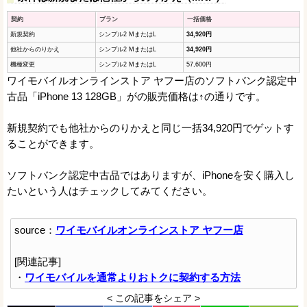
契約
プラン
一括価格
新規契約
シンプル2 MまたはL
34,920円
他社からのりかえ
シンプル2 MまたはL
34,920円
機種変更
シンプル2 MまたはL
57,600円
ワイモバイルオンラインストア ヤフー店のソフトバンク認定中
古品「iPhone 13 128GB」がの販売価格は↑の通りです。
新規契約でも他社からのりかえと同じ一括34,920円でゲットす
ることができます。
ソフトバンク認定中古品ではありますが、iPhoneを安く購入し
たいという人はチェックしてみてください。
source：
ワイモバイルオンラインストア ヤフー店
[関連記事]
・
ワイモバイルを通常よりおトクに契約する方法
< この記事をシェア >