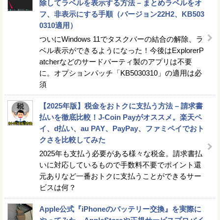
除してラベルを表示する方法 – まとめラベルをオ
フ、非表示にする手順（バージョン22H2、KB503
0310適用）
ついにWindows 11でタスクバーの結合の解除、ラ
ベル表示ができるようになった！今後はExplorerP
atcherなどのサードパーティ製のアプリは不要
に。オプションパッチ「KB5030310」の適用は必
須
【2025年版】税金をおトクに支払う方法 – 請求書
払いを徹底比較！J-Coin Payがオススメ。楽天ペ
イ、d払い、au PAY、PayPay、ファミペイでおト
クさを比較してみた
2025年も支払う必要がある様々な税金。請求書払
いに対応しているもので手数料不要でポイント還
元ありなど一番おトクに支払うことができるサー
ビスは何？
Apple公式『iPhoneのバッテリー交換』を実際に