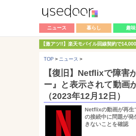
ニュース
暮らし
趣味
【激アツ!!】楽天モバイル回線契約で14,0
TOP
>
ニュース
>
【復旧】Netflixで
ー』と表示されて動画
（2023年12月12日）
Netflixの動画が
の接続中に問題が発
きないことを確認