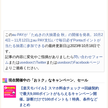
この
au PAYが「たぬきの大抽選会 秋」の開催を発表。10月2
4日～11月12日はau PAY支払いで毎日必ずPontaポイントが
当たる抽選に参加できる
の最終更新日は2023年10月18日で
す。
記事の内容に変化やご指摘がありましたら
問い合わせフォー
ム
または
usedoorのTwitter
または
usedoorのFacebookページ
よりご連絡ください。
現在開催中の「おトク」なキャンペーン、セール
【楽天モバイル】スマホ料金チェック⇒回線契約
で最大9,000ポイントがもらえるキャンペーン開
催。診断だけで100ポイントも！特典、条件など
まとめ