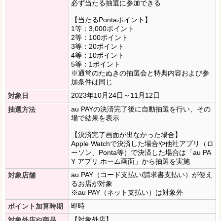
必ず当たる抽選に参加できる
【当たるPontaポイント】
1等：3,000ポイント
2等：100ポイント
3等：20ポイント
4等：10ポイント
5等：1ポイント
※通常のたぬきの抽選会と特典内容および参
加条件は同じ
2023年10月24日～11月12日
対象日
au PAYの決済完了後に自動抽選を行い、その
抽選方法
場で結果を表示
【決済完了画面が出なかった場合】
Apple Watchで決済した場合や他社アプリ（ロ
ーソン、Ponta等）で決済した場合は「au PA
Y アプリ ホーム画面」から抽選を実施
au PAY（コード支払い/請求書支払い）が使え
対象店舗
るお店が対象
※au PAY（ネット支払い）は対象外
即時
ポイント加算時期
【対象外店】
対象外店や商品