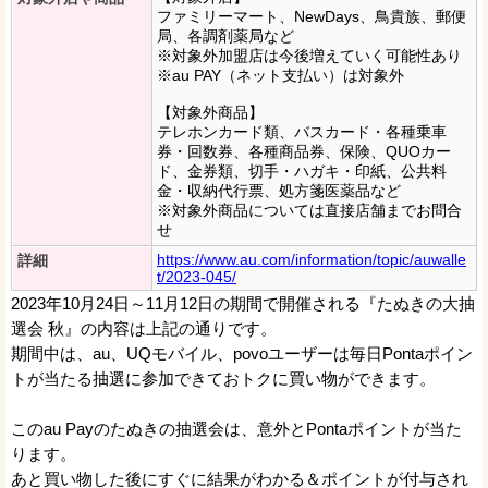
ファミリーマート、NewDays、鳥貴族、郵便
局、各調剤薬局など
※対象外加盟店は今後増えていく可能性あり
※au PAY（ネット支払い）は対象外
【対象外商品】
テレホンカード類、バスカード・各種乗車
券・回数券、各種商品券、保険、QUOカー
ド、金券類、切手・ハガキ・印紙、公共料
金・収納代行票、処方箋医薬品など
※対象外商品については直接店舗までお問合
せ
https://www.au.com/information/topic/auwalle
詳細
t/2023-045/
2023年10月24日～11月12日の期間で開催される『たぬきの大抽
選会 秋』の内容は上記の通りです。
期間中は、au、UQモバイル、povoユーザーは毎日Pontaポイン
トが当たる抽選に参加できておトクに買い物ができます。
このau Payのたぬきの抽選会は、意外とPontaポイントが当た
ります。
あと買い物した後にすぐに結果がわかる＆ポイントが付与され