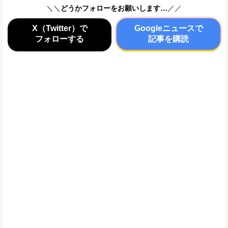
＼＼
どうかフォローをお願いします…
／／
X（Twitter）で
Googleニュースで
フォローする
記事を購読