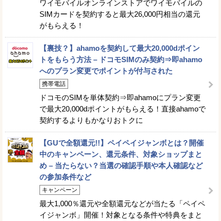
ワイモバイルオンラインストアでワイモバイルの
SIMカードを契約すると最大26,000円相当の還元
がもらえる！
【裏技？】ahamoを契約して最大20,000dポイン
トをもらう方法 – ドコモSIMのみ契約⇒即ahamo
へのプラン変更でポイントが付与された
携帯電話
ドコモのSIMを単体契約⇒即ahamoにプラン変更
で最大20,000dポイントがもらえる！直接ahamoで
契約するよりもかなりおトクに
【GUで全額還元!!】ペイペイジャンボとは？開催
中のキャンペーン、還元条件、対象ショップまと
め – 当たらない？当選の確認手順や本人確認など
の参加条件など
キャンペーン
最大1,000％還元や全額還元などが当たる「ペイペ
イジャンボ」開催！対象となる条件や特典をまと