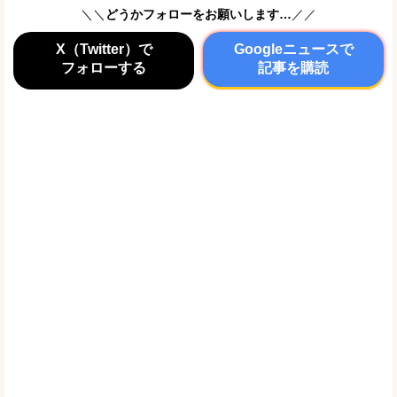
＼＼
どうかフォローをお願いします…
／／
X（Twitter）で
Googleニュースで
フォローする
記事を購読