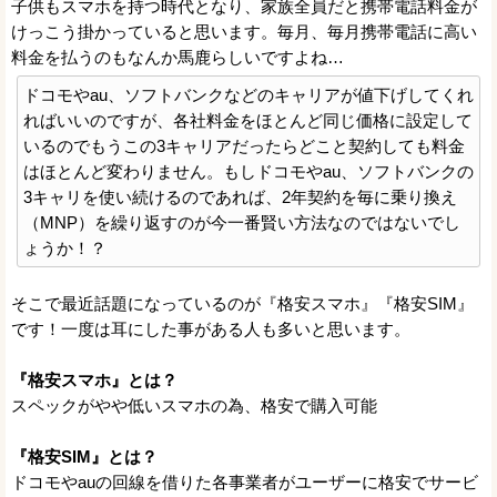
子供もスマホを持つ時代となり、家族全員だと携帯電話料金が
けっこう掛かっていると思います。毎月、毎月携帯電話に高い
料金を払うのもなんか馬鹿らしいですよね…
ドコモやau、ソフトバンクなどのキャリアが値下げしてくれ
ればいいのですが、各社料金をほとんど同じ価格に設定して
いるのでもうこの3キャリアだったらどこと契約しても料金
はほとんど変わりません。もしドコモやau、ソフトバンクの
3キャリを使い続けるのであれば、2年契約を毎に乗り換え
（MNP）を繰り返すのが今一番賢い方法なのではないでし
ょうか！？
そこで最近話題になっているのが『格安スマホ』『格安SIM』
です！一度は耳にした事がある人も多いと思います。
『格安スマホ』とは？
スペックがやや低いスマホの為、格安で購入可能
『格安SIM』とは？
ドコモやauの回線を借りた各事業者がユーザーに格安でサービ