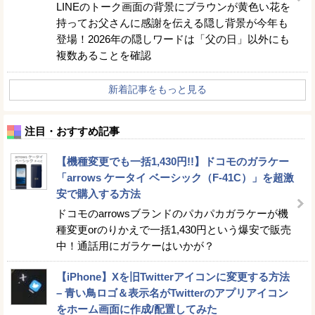
LINEのトーク画面の背景にブラウンが黄色い花を
持ってお父さんに感謝を伝える隠し背景が今年も
登場！2026年の隠しワードは「父の日」以外にも
複数あることを確認
新着記事をもっと見る
注目・おすすめ記事
【機種変更でも一括1,430円!!】ドコモのガラケー
「arrows ケータイ ベーシック（F-41C）」を超激
安で購入する方法
ドコモのarrowsブランドのパカパカガラケーが機
種変更orのりかえで一括1,430円という爆安で販売
中！通話用にガラケーはいかが？
【iPhone】Xを旧Twitterアイコンに変更する方法
– 青い鳥ロゴ＆表示名がTwitterのアプリアイコン
をホーム画面に作成/配置してみた