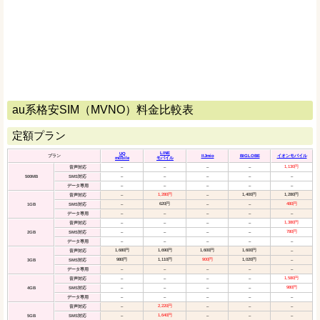
au系格安SIM（MVNO）料金比較表
定額プラン
LINE
UQ
プラン
IIJmio
BIGLOBE
イオンモバイル
mobile
モバイル
1,130円
音声対応
–
–
–
–
500MB
SMS対応
–
–
–
–
–
データ専用
–
–
–
–
–
1,280円
1,400円
1,280円
音声対応
–
–
620円
480円
1GB
SMS対応
–
–
–
データ専用
–
–
–
–
–
1,380円
音声対応
–
–
–
–
780円
2GB
SMS対応
–
–
–
–
データ専用
–
–
–
–
–
1,680円
1,690円
1,600円
1,600円
音声対応
–
980円
1,110円
900円
1,020円
3GB
SMS対応
–
データ専用
–
–
–
–
–
1,580円
音声対応
–
–
–
–
980円
4GB
SMS対応
–
–
–
–
データ専用
–
–
–
–
–
2,220円
音声対応
–
–
–
–
1,640円
5GB
SMS対応
–
–
–
–