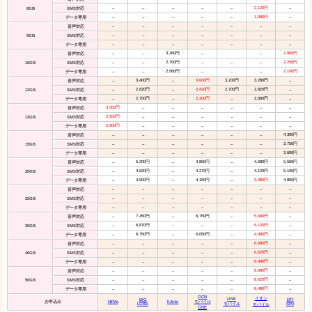
2,120円
8GB
SMS対応
–
–
–
–
–
–
1,980円
データ専用
–
–
–
–
–
–
音声対応
–
–
–
–
–
–
–
9GB
SMS対応
–
–
–
–
–
–
–
データ専用
–
–
–
–
–
–
–
3,260円
2,800円
音声対応
–
–
–
–
2,700円
2,250円
10GB
SMS対応
–
–
–
–
–
2,560円
2,100円
データ専用
–
–
–
–
–
3,400円
3,000円
3,200円
3,280円
音声対応
–
–
–
2,820円
2,420円
2,700円
2,820円
12GB
SMS対応
–
–
–
2,700円
2,300円
2,680円
データ専用
–
–
–
–
3,500円
音声対応
–
–
–
–
–
–
2,950円
13GB
SMS対応
–
–
–
–
–
–
2,800円
データ専用
–
–
–
–
–
–
4,300円
音声対応
–
–
–
–
–
–
3,750円
15GB
SMS対応
–
–
–
–
–
–
3,600円
データ専用
–
–
–
–
–
–
5,200円
4,850円
4,680円
5,550円
音声対応
–
–
–
4,620円
4,270円
4,120円
5,100円
20GB
SMS対応
–
–
–
4,500円
4,150円
3,980円
4,850円
データ専用
–
–
–
音声対応
–
–
–
–
–
–
–
25GB
SMS対応
–
–
–
–
–
–
–
データ専用
–
–
–
–
–
–
–
7,450円
6,750円
5,680円
音声対応
–
–
–
–
6,870円
5,120円
30GB
SMS対応
–
–
–
–
–
6,750円
6,050円
4,980円
データ専用
–
–
–
–
6,980円
音声対応
–
–
–
–
–
–
6,620円
40GB
SMS対応
–
–
–
–
–
–
6,480円
データ専用
–
–
–
–
–
–
8,980円
音声対応
–
–
–
–
–
–
8,620円
50GB
SMS対応
–
–
–
–
–
–
8,480円
データ専用
–
–
–
–
–
–
OCN
イオン
LINE
BIG
DTI
お申込み
NifMo
IIJmio
モバイル
LOBE
モバイル
SIM
モバイル
ONE