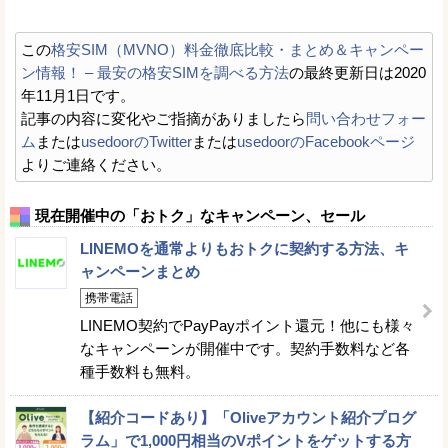
この
格安SIM（MVNO）料金徹底比較・まとめ＆キャンペー
ン情報！ – 最安の格安SIMを調べる方法
の最終更新日は2020
年11月1日です。
記事の内容に変化やご指摘がありましたら
問い合わせフォー
ム
または
usedoorのTwitter
または
usedoorのFacebookページ
よりご連絡ください。
現在開催中の「おトク」なキャンペーン、セール
LINEMOを通常よりもおトクに契約する方法、キ
ャンペーンまとめ
携帯電話
LINEMO契約でPayPayポイント還元！他にも様々
なキャンペーンが開催中です。契約手数料など各
種手数料も無料。
【紹介コードあり】「Oliveアカウント紹介プログ
ラム」で1,000円相当のVポイントをゲットする方