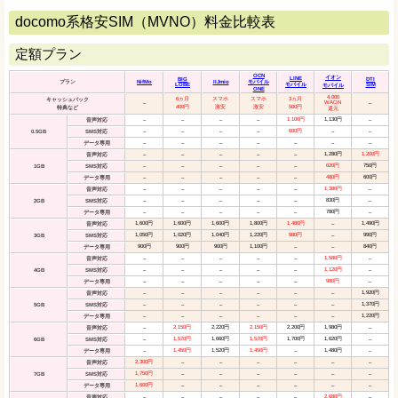
docomo系格安SIM（MVNO）料金比較表
定額プラン
OCN
イオン
LINE
BIG
DTI
プラン
NifMo
IIJmio
モバイル
LOBE
モバイル
SIM
モバイル
ONE
4,000
6ヵ月
スマホ
スマホ
3ヵ月
キャッシュバック
WAON
–
–
400円
激安
激安
500円
特典など
還元
1,100円
1,130円
音声対応
–
–
–
–
–
600円
0.5GB
SMS対応
–
–
–
–
–
–
データ専用
–
–
–
–
–
–
–
1,280円
1,200円
音声対応
–
–
–
–
–
620円
750円
1GB
SMS対応
–
–
–
–
–
480円
600円
データ専用
–
–
–
–
–
1,380円
音声対応
–
–
–
–
–
–
830円
2GB
SMS対応
–
–
–
–
–
–
780円
データ専用
–
–
–
–
–
–
1,600円
1,600円
1,600円
1,800円
1,480円
1,490円
音声対応
–
1,050円
1,020円
1,040円
1,220円
980円
990円
3GB
SMS対応
–
900円
900円
900円
1,100円
840円
データ専用
–
–
1,580円
音声対応
–
–
–
–
–
–
1,120円
4GB
SMS対応
–
–
–
–
–
–
980円
データ専用
–
–
–
–
–
–
1,920円
音声対応
–
–
–
–
–
–
1,370円
5GB
SMS対応
–
–
–
–
–
–
1,220円
データ専用
–
–
–
–
–
–
2,150円
2,220円
2,150円
2,200円
1,980円
音声対応
–
–
1,570円
1,660円
1,570円
1,700円
1,620円
6GB
SMS対応
–
–
1,450円
1,520円
1,450円
1,480円
データ専用
–
–
–
2,300円
音声対応
–
–
–
–
–
–
1,750円
7GB
SMS対応
–
–
–
–
–
–
1,600円
データ専用
–
–
–
–
–
–
2,680円
音声対応
–
–
–
–
–
–