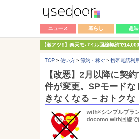
ニュース
暮らし
趣味
【激アツ!!】楽天モバイル回線契約で14,0
TOP
>
使い方
>
節約・稼ぐ
>
携帯電話利
【改悪】2月以降に契約する
件が変更。SPモードな
きなくなる – おトク
with×シンプルプ
docomo with