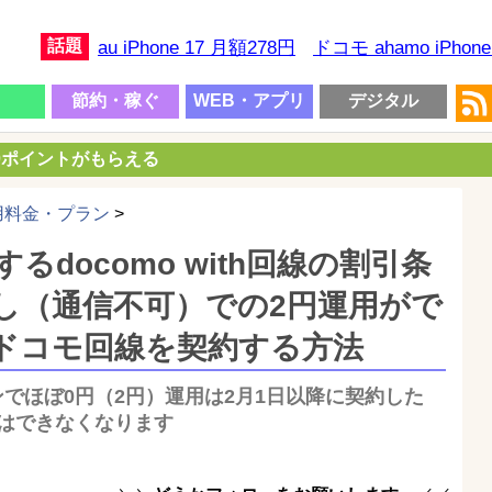
話題
au iPhone 17 月額278円
ドコモ ahamo iPhon
節約・稼ぐ
WEB・アプリ
デジタル
00ポイントがもらえる
用料金・プラン
>
docomo with回線の割引条
し（通信不可）での2円運用がで
なドコモ回線を契約する方法
ランでほぼ0円（2円）運用は2月1日以降に契約した
回線ではできなくなります