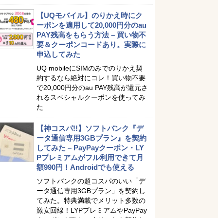
【UQモバイル】のりかえ時にク
ーポンを適用して20,000円分のau
PAY残高をもらう方法 – 買い物不
要＆クーポンコードあり。実際に
申込してみた
UQ mobileにSIMのみでのりかえ契
約するなら絶対にコレ！買い物不要
で20,000円分のau PAY残高が還元さ
れるスペシャルクーポンを使ってみ
た
【神コスパ!!】ソフトバンク『デ
ータ通信専用3GBプラン』を契約
してみた – PayPayクーポン・LY
Pプレミアムがフル利用できて月
額990円！Androidでも使える
ソフトバンクの超コスパのいい「デ
ータ通信専用3GBプラン」を契約し
てみた。特典満載でメリット多数の
激安回線！LYPプレミアムやPayPay