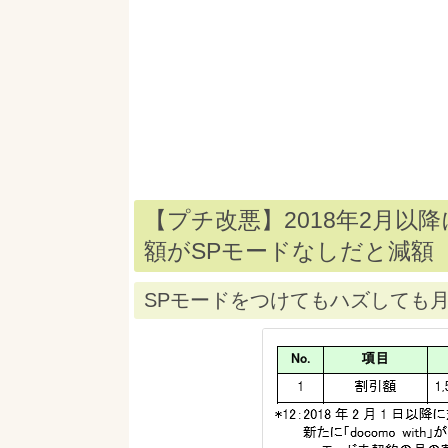
【プチ改悪】2018年2月以降に
額がSPモードなしだと減額（-
SPモードをつけてもハズしても