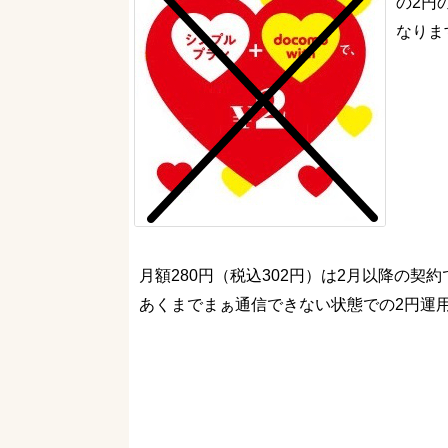
の2円
なりま
月額280円（税込302円）は2月以降の契
あくまでまぁ通信できない状態での2円運