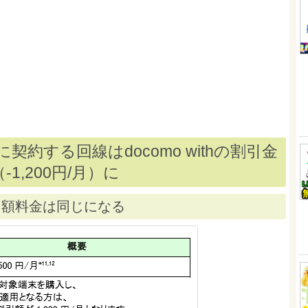
契約する回線はdocomo withの割引金
1,200円/月）に
月額料金は同じになる