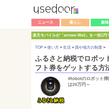
ニュース
暮らし
趣味
楽天モバイルが「arrows We2」を一括1
TOP
>
使い方
>
生活
>
国や地方の制度
>
ふるさと納税でロボット
フト券をゲットする方
iRobotのロボッ
は20万円～