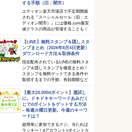
する手順（旧：闇市）
エディオン楽天市場店で不定期開催
される『スペシャルセール（旧：エ
ディオン闇市）』には価格.com最安
値クラスの商品が登場することも！
【LINE】無料スタンプ＆隠しスタ
ンプまとめ（2026年8月4日更新）
ダウンロード方法＆取得条件
現在配布されているLINEの無料スタ
ンプ＆隠しスタンプを徹底まとめ！
スタンプを無料ゲットできる条件や
取得するまでの手順、有効期限など
【最大20,000dポイント】運試し
に。ドキドキキーワードあみだく
じでdポイントをゲットする方法
– 毎週火曜日更新。今週のキーワ
ードは？
超簡単に参加できるクジ。当たれば
ラッキー！dアカウント+ポイントカ