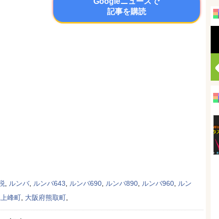
Googleニュースで
記事を購読
税
,
ルンバ
,
ルンバ643
,
ルンバ690
,
ルンバ890
,
ルンバ960
,
ルン
県上峰町
,
大阪府熊取町
,