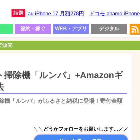
話題
au iPhone 17 月額278円
ドコモ ahamo iPhon
節約・稼ぐ
WEB・アプリ
デジタル
円で販売
掃除機「ルンバ」+Amazonギ
法
ト掃除機「ルンバ」がふるさと納税に登場！寄付金額
＼＼
どうかフォローをお願いします…
／／