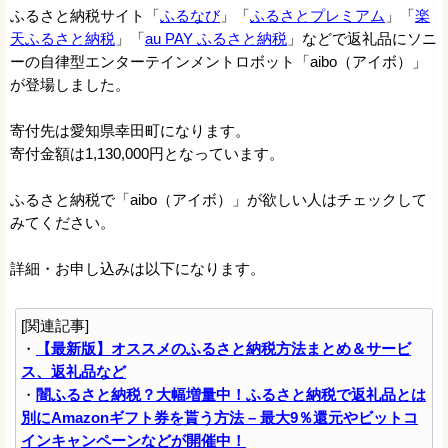
ふるさと納税サイト「
ふるなび
」「
ふるさとプレミアム
」「
楽
天ふるさと納税
」「
au PAY ふるさと納税
」などで返礼品にソニ
ーの自律型エンターテインメントロボット「aibo（アイボ）」
が登場しました。
寄付先は愛知県幸田町になります。
寄付金額は1,130,000円となっています。
ふるさと納税で「aibo（アイボ）」が欲しい人はチェックして
みてください。
詳細・お申し込みは以下になります。
[関連記事]
・
【最新版】オススメのふるさと納税方法まとめ＆サービ
ス、返礼品など
・
闇ふるさと納税？大幅増量中！ふるさと納税で返礼品とは
別にAmazonギフト券を貰う方法 – 最大9％還元やビットコ
インキャンペーンなどが開催中！