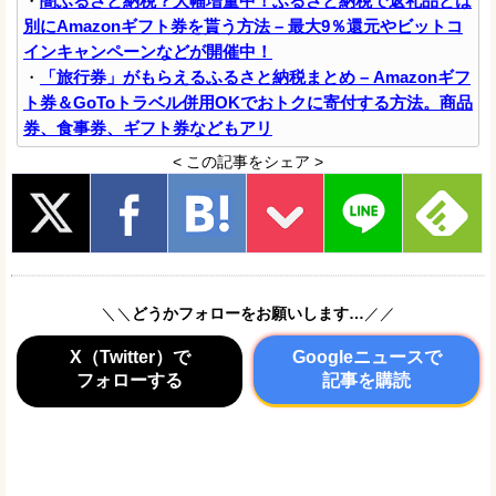
・
闇ふるさと納税？大幅増量中！ふるさと納税で返礼品とは
別にAmazonギフト券を貰う方法 – 最大9％還元やビットコ
インキャンペーンなどが開催中！
・
「旅行券」がもらえるふるさと納税まとめ – Amazonギフ
ト券＆GoToトラベル併用OKでおトクに寄付する方法。商品
券、食事券、ギフト券などもアリ
< この記事をシェア >
＼＼
どうかフォローをお願いします…
／／
X（Twitter）で
Googleニュースで
フォローする
記事を購読