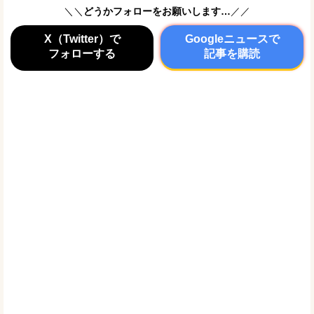
＼＼
どうかフォローをお願いします…
／／
X（Twitter）で
Googleニュースで
フォローする
記事を購読