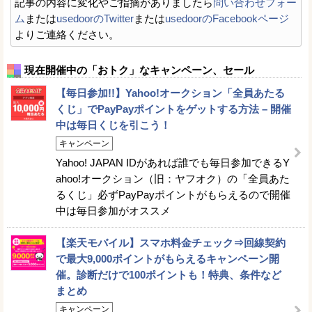
記事の内容に変化やご指摘がありましたら
問い合わせフォー
ム
または
usedoorのTwitter
または
usedoorのFacebookページ
よりご連絡ください。
現在開催中の「おトク」なキャンペーン、セール
【毎日参加!!】Yahoo!オークション「全員あたる
くじ」でPayPayポイントをゲットする方法 – 開催
中は毎日くじを引こう！
キャンペーン
Yahoo! JAPAN IDがあれば誰でも毎日参加できるY
ahoo!オークション（旧：ヤフオク）の「全員あた
るくじ」必ずPayPayポイントがもらえるので開催
中は毎日参加がオススメ
【楽天モバイル】スマホ料金チェック⇒回線契約
で最大9,000ポイントがもらえるキャンペーン開
催。診断だけで100ポイントも！特典、条件など
まとめ
キャンペーン