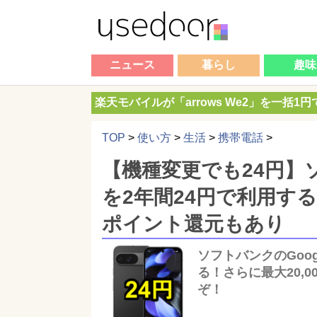
ニュース
暮らし
趣味
楽天モバイルが「arrows We2」を一括1
TOP
>
使い方
>
生活
>
携帯電話
>
【機種変更でも24円】ソフト
を2年間24円で利用する
ポイント還元もあり
ソフトバンクのGoogl
る！さらに最大20,0
ぞ！