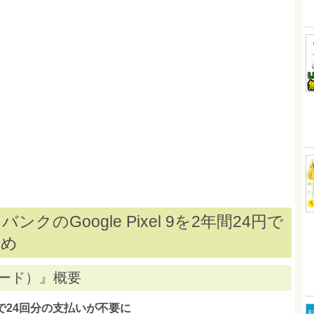
のGoogle Pixel 9を2年間24円で
とめ
ード）』概要
で24回分の支払いが不要に