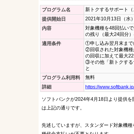
新トクするサポート（
プログラム名
2021年10月13日（水
提供開始日
対象機種を48回払い
内容
の残り（最大24回分
①申し込み翌月末まで
適用条件
②回収された対象機種
の回収に加えて最大22
③その他「新トクする
と
無料
プログラム利用料
詳細
https://www.softbank.j
ソフトバンクが2024年4月18日より提
は上記の通りです。
先述していますが、スタンダード対象機種を
種代金支払いが不要となります。