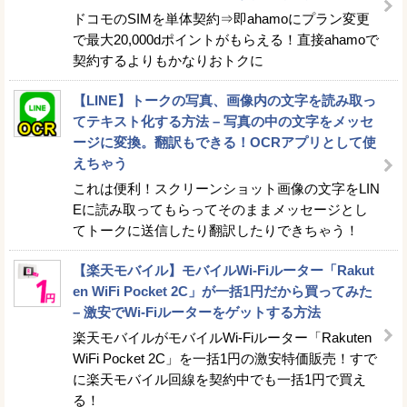
ドコモのSIMを単体契約⇒即ahamoにプラン変更
で最大20,000dポイントがもらえる！直接ahamoで
契約するよりもかなりおトクに
【LINE】トークの写真、画像内の文字を読み取っ
てテキスト化する方法 – 写真の中の文字をメッセ
ージに変換。翻訳もできる！OCRアプリとして使
えちゃう
これは便利！スクリーンショット画像の文字をLIN
Eに読み取ってもらってそのままメッセージとし
てトークに送信したり翻訳したりできちゃう！
【楽天モバイル】モバイルWi-Fiルーター「Rakut
en WiFi Pocket 2C」が一括1円だから買ってみた
– 激安でWi-Fiルーターをゲットする方法
楽天モバイルがモバイルWi-Fiルーター「Rakuten
WiFi Pocket 2C」を一括1円の激安特価販売！すで
に楽天モバイル回線を契約中でも一括1円で買え
る！