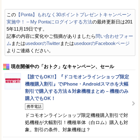
この
【Ponta】もれなく30ポイントプレゼントキャンペーン
実施中！ – My Pontaにログインする方法
の最終更新日は201
5年11月19日です。
記事の内容に変化やご指摘がありましたら
問い合わせフォー
ム
または
usedoorのTwitter
または
usedoorのFacebookページ
よりご連絡ください。
現在開催中の「おトク」なキャンペーン、セール
【誰でもOK!!】『ドコモオンラインショップ限定
機種購入割引』でiPhone・Androidスマホを大幅
割引で購入する方法＆対象機種まとめ – 機種のみ
購入でもOK！
携帯電話
ドコモオンラインショップ限定機種購入割引で対
処機種が大幅割引！機種単体（白ロム）購入も対
象。割引の条件、対象機種は？