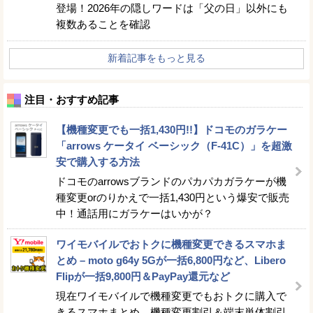
登場！2026年の隠しワードは「父の日」以外にも
複数あることを確認
新着記事をもっと見る
注目・おすすめ記事
【機種変更でも一括1,430円!!】ドコモのガラケー
「arrows ケータイ ベーシック（F-41C）」を超激
安で購入する方法
ドコモのarrowsブランドのパカパカガラケーが機
種変更orのりかえで一括1,430円という爆安で販売
中！通話用にガラケーはいかが？
ワイモバイルでおトクに機種変更できるスマホま
とめ – moto g64y 5Gが一括6,800円など、Libero
Flipが一括9,800円＆PayPay還元など
現在ワイモバイルで機種変更でもおトクに購入で
きるスマホまとめ。機種変更割引＆端末単体割引