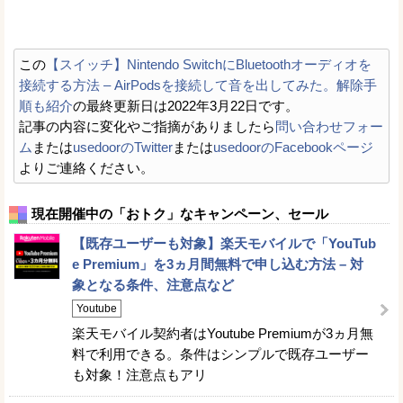
この
【スイッチ】Nintendo SwitchにBluetoothオーディオを
接続する方法 – AirPodsを接続して音を出してみた。解除手
順も紹介
の最終更新日は2022年3月22日です。
記事の内容に変化やご指摘がありましたら
問い合わせフォー
ム
または
usedoorのTwitter
または
usedoorのFacebookページ
よりご連絡ください。
現在開催中の「おトク」なキャンペーン、セール
【既存ユーザーも対象】楽天モバイルで「YouTub
e Premium」を3ヵ月間無料で申し込む方法 – 対
象となる条件、注意点など
Youtube
楽天モバイル契約者はYoutube Premiumが3ヵ月無
料で利用できる。条件はシンプルで既存ユーザー
も対象！注意点もアリ