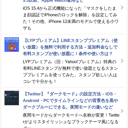
5.3以前、Apple Watch着用など
iOS 15.4から正式機能になった「マスクをしたま
ま顔認証でiPhoneのロックを解除」を設定してみ
た！その他、iPhone 12未満のモデルで使える小ワ
ザも
【LYPプレミアム】LINEスタンププレミアム（使
い放題）を無料で利用する方法 – 追加料金なしで
有料スタンプが使い放題に！条件や使い方は？
LYPプレミアム（旧：Yahoo!プレミアム）特典の
有料LINEスタンプが無料で使い放題となるスタン
ププレミアムを使ってみた。スタンプ欲しい人は
コレで十分かも！
【Twitter】『ダークモード』の設定方法 – iOS・
Android・PCでタイムラインなどの背景色を黒や
ダークブルーにできる。夜間モードの違いなど
夜間モードからダークモードへ名称が変更！Twitte
rがよりスタイリッシュなブラックテーマ風になる