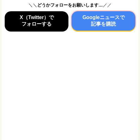
＼＼
どうかフォローをお願いします…
／／
X（Twitter）で
Googleニュースで
フォローする
記事を購読