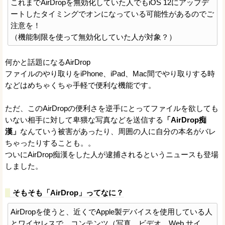
これまでAirDropを無効化していた人でもiOS 12にアップデ
ートしたタイミングでオンになっている可能性があるのでご
注意を！
（機能制限を使って無効化していた人が対象？）
何かと話題になるAirDrop
ファイルのやり取りをiPhone、iPad、Mac間でやり取りする時
などはめちゃくちゃ手軽で便利な機能です。
ただ、このAirDropの便利さを逆手にとってファイルを欲しても
いない相手に対して卑猥な写真などを送信する
「AirDrop痴
漢」
なんていう被害があったり、周囲の人に自分の本名がバレ
ちゃったりすることも。。
ついにAirDrop痴漢をした人が逮捕されるというニュースも登場
しました。
そもそも「AirDrop」ってなに？
AirDropを使うと、近くでApple製デバイスを使用している人
とワイヤレスで、コンテンツ（写真、ビデオ、Web サイ