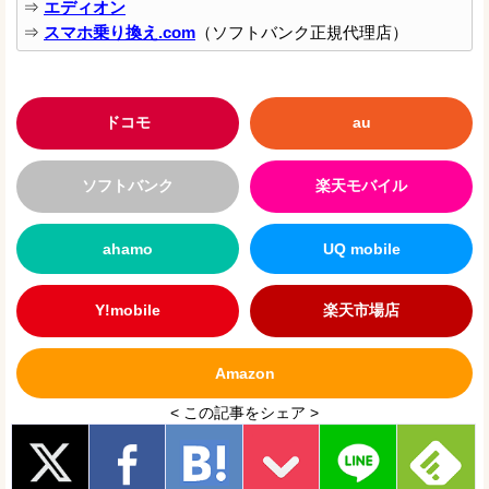
⇒
エディオン
⇒
スマホ乗り換え.com
（ソフトバンク正規代理店）
ドコモ
au
ソフトバンク
楽天モバイル
ahamo
UQ mobile
Y!mobile
楽天市場店
Amazon
< この記事をシェア >