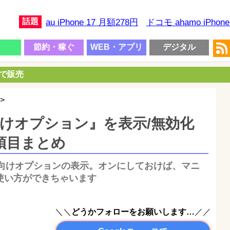
話題
au iPhone 17 月額278円
ドコモ ahamo iPhon
節約・稼ぐ
WEB・アプリ
デジタル
円で販売
>
者向けオプション』を表示/無効化
る項目まとめ
向けオプションの表示。オンにしておけば、マニ
dの使い方ができちゃいます
＼＼
どうかフォローをお願いします…
／／