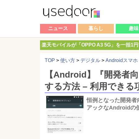
ニュース
暮らし
趣味
楽天モバイルが「OPPO A3 5G」を一括1
TOP
>
使い方
>
デジタル
>
Androidスマホ
【Android】『開発
する方法 – 利用でき
恒例となった開発者
アックなAndroi