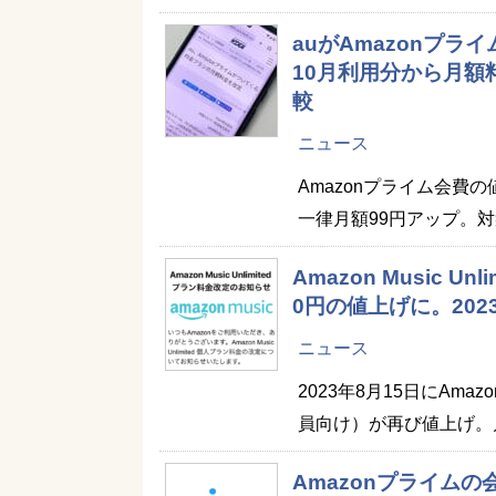
auがAmazonプラ
10月利用分から月
較
ニュース
Amazonプライム会費
一律月額99円アップ。
Amazon Music U
0円の値上げに。20
ニュース
2023年8月15日にAmaz
員向け）が再び値上げ。月
Amazonプライムの