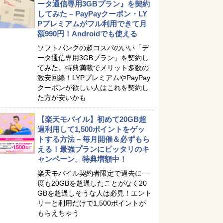
ータ通信専用3GBプラン』を契約
してみた – PayPayクーポン・LY
Pプレミアムがフル利用できて月
額990円！Androidでも使える
ソフトバンクの超コスパのいい「デ
ータ通信専用3GBプラン」を契約し
てみた。特典満載でメリット多数の
激安回線！LYPプレミアムやPayPay
クーポンが欲しい人はこれを契約し
た方が安いかも
【楽天モバイル】初めて20GB超
過利用して1,500ポイントをゲッ
トする方法 – 毎月開催＆必ずもら
える！最強プランにピッタリのキ
ャンペーン。特典増額中！
楽天モバイル契約者限定で過去に一
度も20GBを超過したことがなく20
GBを超過しそうな人は必見！エント
リーと利用だけで1,500ポイントが
もらえちゃう