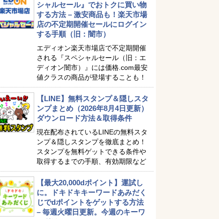
シャルセール』でおトクに買い物
する方法 – 激安商品も！楽天市場
店の不定期開催セールにログイン
する手順（旧：闇市）
エディオン楽天市場店で不定期開催
される『スペシャルセール（旧：エ
ディオン闇市）』には価格.com最安
値クラスの商品が登場することも！
【LINE】無料スタンプ＆隠しスタ
ンプまとめ（2026年8月4日更新）
ダウンロード方法＆取得条件
現在配布されているLINEの無料スタ
ンプ＆隠しスタンプを徹底まとめ！
スタンプを無料ゲットできる条件や
取得するまでの手順、有効期限など
【最大20,000dポイント】運試し
に。ドキドキキーワードあみだく
じでdポイントをゲットする方法
– 毎週火曜日更新。今週のキーワ