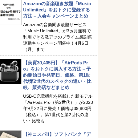
Amazonの音楽聴き放題「Music
Unlimited」をおトクに登録する
方法 – 入会キャンペーンまとめ
Amazonの音楽聞き放題サービス
「Music Unlimited」が3ヵ月無料で
利用できる激アツのプライム感謝祭
連動キャンペーン開催中！4月6日
（月）まで
【実質30,405円】「AirPods Pr
o」をおトクに購入する方法 – 予
約開始日や発売日、価格、第1世
代/第2世代のスペックの違い・比
較、販売店などまとめ
USB-C充電機能を搭載した新モデル
「AirPods Pro（第2世代）」が2023
年9月22日に発売！価格は39,800円
（税込）。第1世代と第2世代の違
い・比較も
【神コスパ!!】ソフトバンク『デ