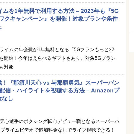
イムを1年無料で利用する方法 – 2023年も『5G
クワクキャンペーン』を開催！対象プランや条件
た
onプライムの年会費が1年無料となる「5Gプランもっと×2
を開始！今年はえらべるギフトもあり。対象5Gプラン
も対象
！『那須川天心 vs 与那覇勇気』スーパーバン
信・ハイライトを視聴する方法 – Amazonプ
金なし
川天心選手のボクシング転向デビュー戦となるスーパーバ
onプライムビデオで追加料金なしでライブ視聴できる！