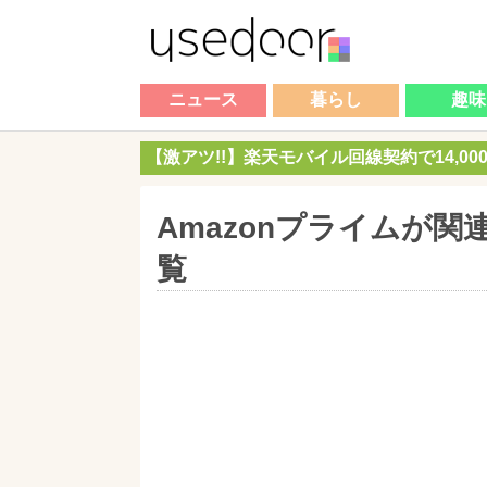
ニュース
暮らし
趣味
【激アツ!!】楽天モバイル回線契約で14,0
Amazonプライムが
覧