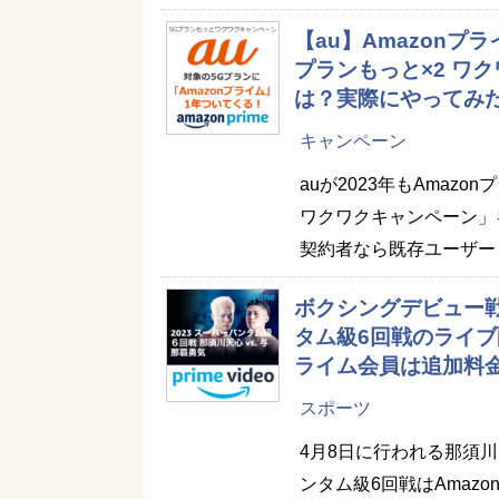
【au】Amazonプラ
プランもっと×2 ワ
は？実際にやってみ
キャンペーン
auが2023年もAmaz
ワクワクキャンペーン」
契約者なら既存ユーザー
ボクシングデビュー戦
タム級6回戦のライブ配
ライム会員は追加料
スポーツ
4月8日に行われる那須
ンタム級6回戦はAmaz