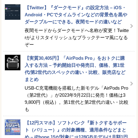
【Twitter】『ダークモード』の設定方法 – iOS・
Android・PCでタイムラインなどの背景色を黒や
ダークブルーにできる。夜間モードの違いなど
夜間モードからダークモードへ名称が変更！Twitte
rがよりスタイリッシュなブラックテーマ風になる
ぞー
【実質30,405円】「AirPods Pro」をおトクに購
入する方法 – 予約開始日や発売日、価格、第1世
代/第2世代のスペックの違い・比較、販売店など
まとめ
USB-C充電機能を搭載した新モデル「AirPods Pro
（第2世代）」が2023年9月22日に発売！価格は3
9,800円（税込）。第1世代と第2世代の違い・比較
も
【12円スマホ】ソフトバンク『新トクするサポー
ト（バリュー）』の対象機種、適用条件などまと
め – iPhone 15が対象に⇒128GBモデルは月額1円