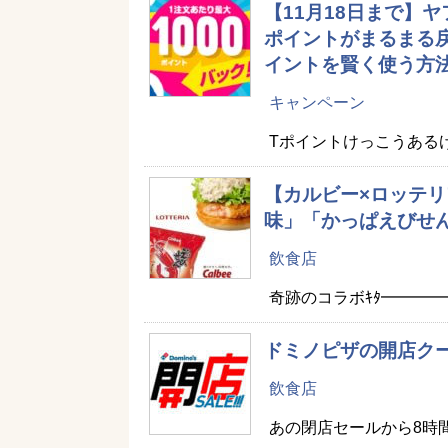
【11月18日まで】ヤ
ポイントがまるまる戻っ
イントを賢く使う方
キャンペーン
Tポイントけっこうある
【カルビー×ロッテリ
味」「かっぱえびせ
飲食店
奇跡のコラボｷﾀ━━━━━━(
ドミノピザの開店ク
飲食店
あの閉店セールから8時