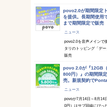
povo2.0が期間限定
を提供。長期間使用で
まで期間限定で販売
ニュース
povo2.0を音声メイ
タリのトッピング「データ1
販売
povo 2.0が『12G
800円）』の期間限
売。新規契約でPon
ニュース
povoが7月14日～8月1
0円）はサブ回線にぴった