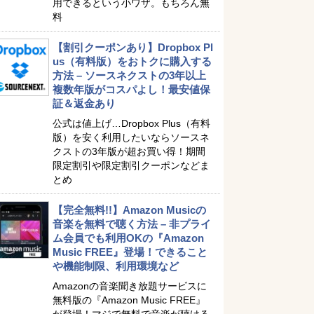
用できるという小ワザ。もちろん無
料
【割引クーポンあり】Dropbox Pl
us（有料版）をおトクに購入する
方法 – ソースネクストの3年以上
複数年版がコスパよし！最安値保
証＆返金あり
公式は値上げ…Dropbox Plus（有料
版）を安く利用したいならソースネ
クストの3年版が超お買い得！期間
限定割引や限定割引クーポンなどま
とめ
【完全無料!!】Amazon Musicの
音楽を無料で聴く方法 – 非プライ
ム会員でも利用OKの『Amazon
Music FREE』登場！できること
や機能制限、利用環境など
Amazonの音楽聞き放題サービスに
無料版の『Amazon Music FREE』