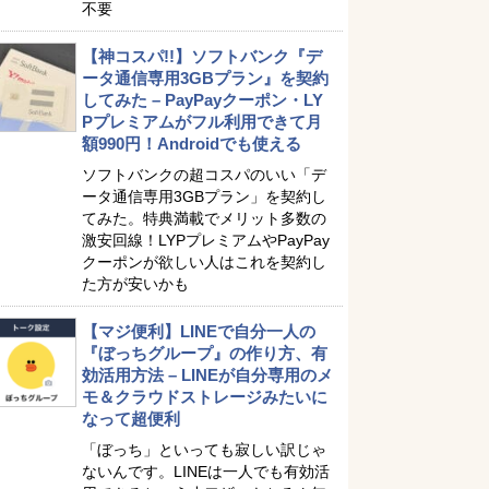
不要
【神コスパ!!】ソフトバンク『デ
ータ通信専用3GBプラン』を契約
してみた – PayPayクーポン・LY
Pプレミアムがフル利用できて月
額990円！Androidでも使える
ソフトバンクの超コスパのいい「デ
ータ通信専用3GBプラン」を契約し
てみた。特典満載でメリット多数の
激安回線！LYPプレミアムやPayPay
クーポンが欲しい人はこれを契約し
た方が安いかも
【マジ便利】LINEで自分一人の
『ぼっちグループ』の作り方、有
効活用方法 – LINEが自分専用のメ
モ＆クラウドストレージみたいに
なって超便利
「ぼっち」といっても寂しい訳じゃ
ないんです。LINEは一人でも有効活