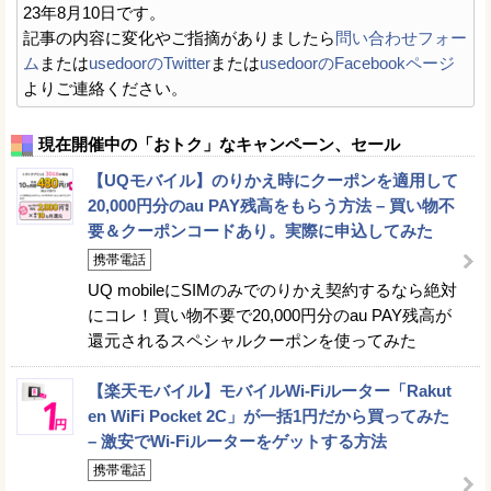
23年8月10日です。
記事の内容に変化やご指摘がありましたら
問い合わせフォー
ム
または
usedoorのTwitter
または
usedoorのFacebookページ
よりご連絡ください。
現在開催中の「おトク」なキャンペーン、セール
【UQモバイル】のりかえ時にクーポンを適用して
20,000円分のau PAY残高をもらう方法 – 買い物不
要＆クーポンコードあり。実際に申込してみた
携帯電話
UQ mobileにSIMのみでのりかえ契約するなら絶対
にコレ！買い物不要で20,000円分のau PAY残高が
還元されるスペシャルクーポンを使ってみた
【楽天モバイル】モバイルWi-Fiルーター「Rakut
en WiFi Pocket 2C」が一括1円だから買ってみた
– 激安でWi-Fiルーターをゲットする方法
携帯電話