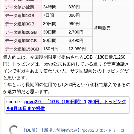
24時間
330円
データ使い放題
7日間
390円
データ追加1GB
30日間
990円
データ追加3GB
常時販売
30日間
2,700円
データ追加20GB
90日間
6,490円
データ追加60GB
180日間
12,980円
データ追加150GB
個人的には、今回期間限定で提供される1GB（180日間/1,260
円）トッピングは、povo公式も案内している通りで音声通話メ
インでギガをあまり使わない人、サブ回線向けのトッピングだ
と思います。
半年という長期間の使用でも1,260円という価格で購入できるの
が魅力的だと思います。
source：
povo2.0、「1GB（180日間）1,260円」トッピング
を9月10日まで提供
【DL版】【新規ご契約者のみ】/povo2.0 エントリーコ