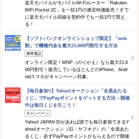
楽天モバイルがモバイルWi-Fiルーター「Rakuten
WiFi Pocket 2C」を一括1円の激安特価販売！すで
に楽天モバイル回線を契約中でも一括1円で買え
る！
【ソフトバンクオンラインショップ限定】「web
割」で機種代金を最大21,600円割引する方法
携帯電話
オンライン限定！MNP（のりかえ）なら最大21,6
00円割引！販売しているほとんどのiPhone、Andr
oidスマホがキャンペーン対象。
【毎日参加!!】Yahoo!オークション「全員あたる
くじ」でPayPayポイントをゲットする方法 – 開催
中は毎日くじを引こう！
キャンペーン
Yahoo! JAPAN IDがあれば誰でも毎日参加できるY
ahoo!オークション（旧：ヤフオク）の「全員あた
るくじ」必ずPayPayポイントがもらえるので開催