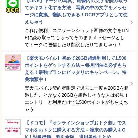
【LINE】トークの写真、画像内の文字を読み取っ
てテキスト化する方法 – 写真の中の文字をメッセ
ージに変換。翻訳もできる！OCRアプリとして使
えちゃう
これは便利！スクリーンショット画像の文字をLIN
Eに読み取ってもらってそのままメッセージとし
てトークに送信したり翻訳したりできちゃう！
【楽天モバイル】初めて20GB超過利用して1,500
ポイントをゲットする方法 – 毎月開催＆必ずもら
える！最強プランにピッタリのキャンペーン。特
典増額中！
楽天モバイル契約者限定で過去に一度も20GBを超
過したことがなく20GBを超過しそうな人は必見！
エントリーと利用だけで1,500ポイントがもらえち
ゃう
【ドコモ】『オンラインショップおトク割』でス
マホをおトクに購入する方法 – 端末のみ購入もO
K！対象機種、割引金額、適用条件まとめ