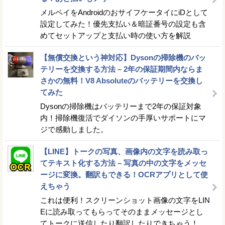
メルペイをAndroidのおサイフケータイにiDとして
設定してみた！優先支払い＆暗証番号の設定も含
めてセットアップと支払い時の使い方を解説
【無償交換という神対応】Dysonの掃除機のバッ
テリーを交換する方法 – 2年の保証期間内ならま
さかの無料！V8 Absoluteのバッテリーを交換し
てみた
Dysonの掃除機はバッテリーまで2年の保証対象
内！掃除機復活でダイソンの手厚いサポートにマ
ジで感動しました。
【LINE】トークの写真、画像内の文字を読み取っ
てテキスト化する方法 – 写真の中の文字をメッセ
ージに変換。翻訳もできる！OCRアプリとして使
えちゃう
これは便利！スクリーンショット画像の文字をLIN
Eに読み取ってもらってそのままメッセージとし
てトークに送信したり翻訳したりできちゃう！