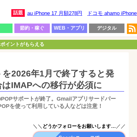
話題
au iPhone 17 月額278円
ドコモ ahamo iPhon
節約・稼ぐ
WEB・アプリ
デジタル
00ポイントがもらえる
トを2026年1月で終了すると発
はIMAPへの移行が必須に
ilのPOPサポートが終了。Gmailアプリサードパー
POPを使って利用している人などは注意！
＼＼
どうかフォローをお願いします…
／／