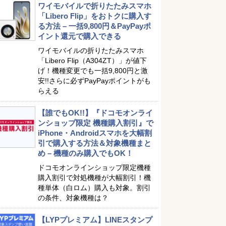
ワイモバイルで折りたたみスマホ
「Libero Flip」をおトクに購入す
る方法 – 一括9,800円＆PayPayポ
イント還元で購入できる
ワイモバイルの折りたたみスマホ
「Libero Flip（A304ZT）」が値下
げ！機種変更でも一括9,800円と激
安!!さらに必ずPayPayポイントがも
らえる
【誰でもOK!!】『ドコモオンライ
ンショップ限定 機種購入割引』で
iPhone・Androidスマホを大幅割
引で購入する方法＆対象機種まと
め – 機種のみ購入でもOK！
ドコモオンラインショップ限定機種
購入割引で対処機種が大幅割引！機
種単体（白ロム）購入も対象。割引
の条件、対象機種は？
【LYPプレミアム】LINEスタンプ