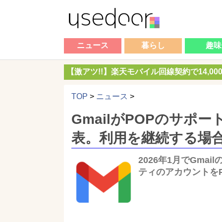
ニュース
暮らし
趣味
【激アツ!!】楽天モバイル回線契約で14,0
TOP
>
ニュース
>
GmailがPOPのサポー
表。利用を継続する場合
2026年1月でGma
ティのアカウントを