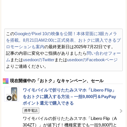
この
GoogleがPixel 10の映像を公開！本体背面に3眼カメラ
を搭載。8月21日AM2:00に正式発表、おトクに購入できるプ
ロモーションも案内
の最終更新日は2025年7月22日です。
記事の内容に変化やご指摘がありましたら
問い合わせフォー
ム
または
usedoorのTwitter
または
usedoorのFacebookページ
よりご連絡ください。
現在開催中の「おトク」なキャンペーン、セール
ワイモバイルで折りたたみスマホ「Libero Flip」
をおトクに購入する方法 – 一括9,800円＆PayPay
ポイント還元で購入できる
携帯電話
ワイモバイルの折りたたみスマホ「Libero Flip（A
304ZT）」が値下げ！機種変更でも一括9,800円と