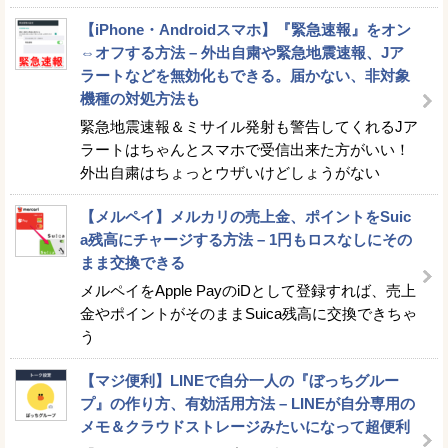
【iPhone・Androidスマホ】『緊急速報』をオン
⇔オフする方法 – 外出自粛や緊急地震速報、Jア
ラートなどを無効化もできる。届かない、非対象
機種の対処方法も
緊急地震速報＆ミサイル発射も警告してくれるJア
ラートはちゃんとスマホで受信出来た方がいい！
外出自粛はちょっとウザいけどしょうがない
【メルペイ】メルカリの売上金、ポイントをSuic
a残高にチャージする方法 – 1円もロスなしにその
まま交換できる
メルペイをApple PayのiDとして登録すれば、売上
金やポイントがそのままSuica残高に交換できちゃ
う
【マジ便利】LINEで自分一人の『ぼっちグルー
プ』の作り方、有効活用方法 – LINEが自分専用の
メモ＆クラウドストレージみたいになって超便利