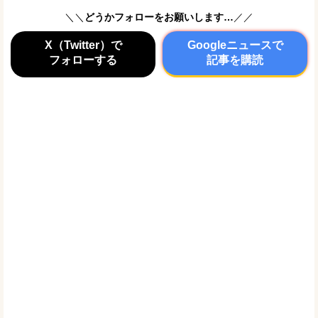
＼＼
どうかフォローをお願いします…
／／
X（Twitter）で
Googleニュースで
フォローする
記事を購読