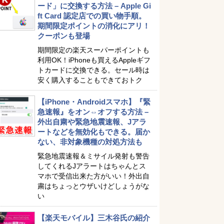
ード」に交換する方法 – Apple Gi
ft Card 認定店での買い物手順。
期間限定ポイントの消化にアリ！
クーポンも登場
期間限定の楽天スーパーポイントも
利用OK！iPhoneも買えるAppleギフ
トカードに交換できる。セール時は
安く購入することもできておトク
【iPhone・Androidスマホ】『緊
急速報』をオン⇔オフする方法 –
外出自粛や緊急地震速報、Jアラ
ートなどを無効化もできる。届か
ない、非対象機種の対処方法も
緊急地震速報＆ミサイル発射も警告
してくれるJアラートはちゃんとス
マホで受信出来た方がいい！外出自
粛はちょっとウザいけどしょうがな
い
【楽天モバイル】三木谷氏の紹介