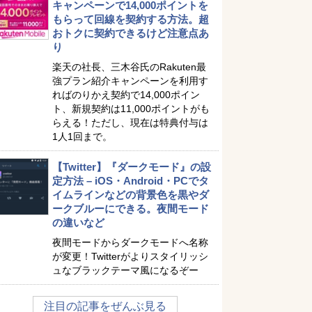
キャンペーンで14,000ポイントを
もらって回線を契約する方法。超
おトクに契約できるけど注意点あ
り
楽天の社長、三木谷氏のRakuten最
強プラン紹介キャンペーンを利用す
ればのりかえ契約で14,000ポイン
ト、新規契約は11,000ポイントがも
らえる！ただし、現在は特典付与は
1人1回まで。
【Twitter】『ダークモード』の設
定方法 – iOS・Android・PCでタ
イムラインなどの背景色を黒やダ
ークブルーにできる。夜間モード
の違いなど
夜間モードからダークモードへ名称
が変更！Twitterがよりスタイリッシ
ュなブラックテーマ風になるぞー
注目の記事をぜんぶ見る