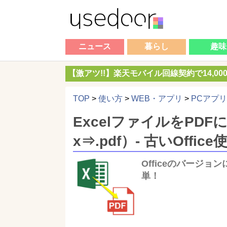
ニュース
暮らし
趣味
【激アツ!!】楽天モバイル回線契約で14,0
TOP
>
使い方
>
WEB・アプリ
>
PCアプリ
ExcelファイルをPDF
x⇒.pdf）- 古いOff
Officeのバージョ
単！