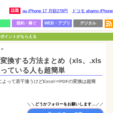
話題
au iPhone 17 月額278円
ドコモ ahamo iPhon
節約・稼ぐ
WEB・アプリ
デジタル
00ポイントがもらえる
>
に変換する方法まとめ（xls、.xls
ice使っている人も超簡単
ンによって若干違うけどExcel⇒PDFの変換は超簡
＼＼
どうかフォローをお願いします…
／／