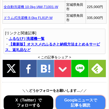
宮城県角田
全自動洗濯機 10.0kg IAW-T1001-W
225,000円
市
宮城県角田
ドラム式洗濯機 8.0kg FL81P-W
335,000円
市
[リンクと関連記事]
・
ふるなび | 洗濯機一覧
・
【最新版】オススメのふるさと納税方法まとめ＆サービ
ス、返礼品など
< この記事をシェア >
＼＼
どうかフォローをお願いします…
／／
X（Twitter）で
Googleニュースで
フォローする
記事を購読