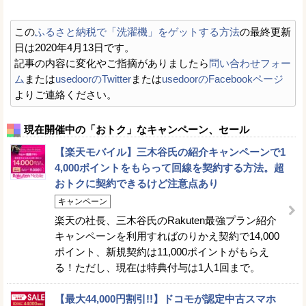
この
ふるさと納税で「洗濯機」をゲットする方法
の最終更新
日は2020年4月13日です。
記事の内容に変化やご指摘がありましたら
問い合わせフォー
ム
または
usedoorのTwitter
または
usedoorのFacebookページ
よりご連絡ください。
現在開催中の「おトク」なキャンペーン、セール
【楽天モバイル】三木谷氏の紹介キャンペーンで1
4,000ポイントをもらって回線を契約する方法。超
おトクに契約できるけど注意点あり
キャンペーン
楽天の社長、三木谷氏のRakuten最強プラン紹介
キャンペーンを利用すればのりかえ契約で14,000
ポイント、新規契約は11,000ポイントがもらえ
る！ただし、現在は特典付与は1人1回まで。
【最大44,000円割引!!】ドコモが認定中古スマホ