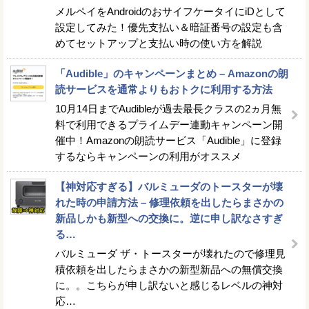
メルペイをAndroidのおサイフケータイにiDとして
設定してみた！優先支払い＆暗証番号の設定も含
めてセットアップと支払い時の使い方を解説
「Audible」のキャンペーンまとめ – Amazonの朗
読サービスを通常よりもおトクに利用する方法
10月14日までAudibleが過去最長クラスの2ヵ月無
料で利用できるプライムデー連動キャンペーン開
催中！Amazonの朗読サービス「Audible」に登録
するならキャンペーンの利用がオススメ
【神対応すぎる】バルミューダのトースターが壊
れた時の申請方法 – 修理依頼を出したらまさかの
新品しかも新型への交換に。逆に申し訳なさすぎ
る…
バルミューダ ザ・トースターが壊れたので修理見
積依頼を出したらまさかの新型新品への無償交換
に。。こちらが申し訳ないと感じるレベルの神対
応…