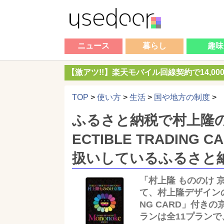
ニュース
暮らし
趣味
【激アツ!!】楽天モバイル回線契約で14,0
TOP
>
使い方
>
生活
>
国や地方の制度
>
ふるさと納税で村上隆の
ECTIBLE TRADIN
扱いしているふるさと
「村上隆 もののけ 
て、村上隆デザインのト
NG CARD」付き
ランは全11プランで