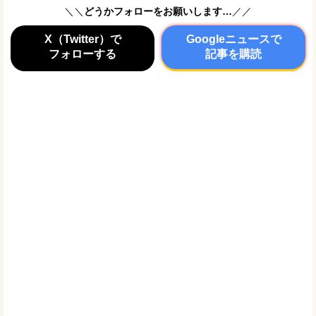
＼＼
どうかフォローをお願いします…
／／
X（Twitter）で
Googleニュースで
フォローする
記事を購読