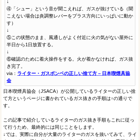
↓
④「シュー」という音が聞こえれば、ガスが抜けている（聞
こえない場合は炎調整レバーをプラス方向にいっぱいに動か
す）
↓
⑤この状態のまま、風通しがよく付近に火の気がない屋外に
半日から1日放置する。
↓
⑥確認のために着火操作をする。火が着かなければ、ガス抜
き完了。
via：
ライター・ガスボンベの正しい捨て方 – 日本喫煙具協
会
日本喫煙具協会（JSACA）が公開しているライターの正しい捨
て方というページに書かれているガス抜きの手順は↑の通りで
す。
この記事で紹介しているライターのガス抜き手順もこれに従っ
て行うため、最終的には同じことをします。
↓では、実際に自分が大量のライターのガスを抜いてみて、ライ