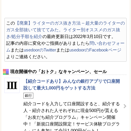
この
【廃棄】ライターのガス抜き方法 – 超大量のライターの
ガス全部抜いて捨ててみた。ライター別オススメのガス抜
き/処分手順を紹介
の最終更新日は2022年3月10日です。
記事の内容に変化やご指摘がありましたら
問い合わせフォー
ム
または
usedoorのTwitter
または
usedoorのFacebookページ
よりご連絡ください。
現在開催中の「おトク」なキャンペーン、セール
【紹介コードあり】みんなの銀行アプリで口座開
設して最大1,000円をゲットする方法
銀行
紹介コードを入力して口座開設すると、紹介する
人・紹介された人それぞれに現金500円が貰える
「お友だち紹介プログラム」キャンペーン開催
中！「新規口座開設限定！サービス体験プログラ
ム」にも参加して合計1,000円ゲット！