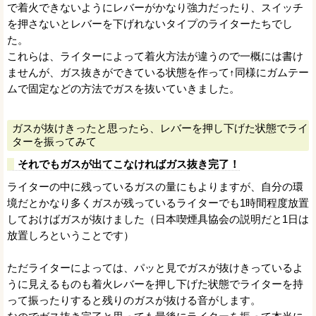
で着火できないようにレバーがかなり強力だったり、スイッチ
を押さないとレバーを下げれないタイプのライターたちでし
た。
これらは、ライターによって着火方法が違うので一概には書け
ませんが、ガス抜きができている状態を作って↑同様にガムテー
ムで固定などの方法でガスを抜いていきました。
ガスが抜けきったと思ったら、レバーを押し下げた状態でライ
ターを振ってみて
それでもガスが出てこなければガス抜き完了！
ライターの中に残っているガスの量にもよりますが、自分の環
境だとかなり多くガスが残っているライターでも1時間程度放置
しておけばガスが抜けました（日本喫煙具協会の説明だと1日は
放置しろということです）
ただライターによっては、パッと見でガスが抜けきっているよ
うに見えるものも着火レバーを押し下げた状態でライターを持
って振ったりすると残りのガスが抜ける音がします。