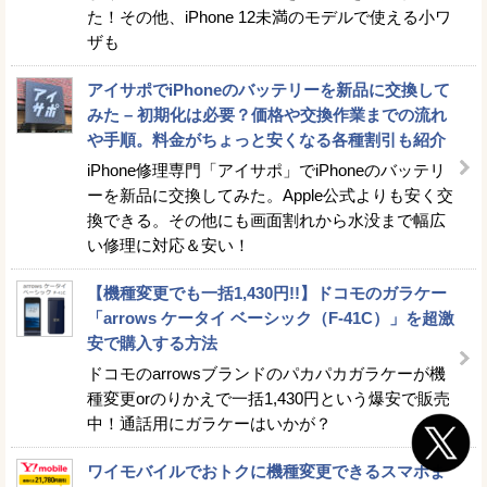
た！その他、iPhone 12未満のモデルで使える小ワ
ザも
アイサポでiPhoneのバッテリーを新品に交換して
みた – 初期化は必要？価格や交換作業までの流れ
や手順。料金がちょっと安くなる各種割引も紹介
iPhone修理専門「アイサポ」でiPhoneのバッテリ
ーを新品に交換してみた。Apple公式よりも安く交
換できる。その他にも画面割れから水没まで幅広
い修理に対応＆安い！
【機種変更でも一括1,430円!!】ドコモのガラケー
「arrows ケータイ ベーシック（F-41C）」を超激
安で購入する方法
ドコモのarrowsブランドのパカパカガラケーが機
種変更orのりかえで一括1,430円という爆安で販売
中！通話用にガラケーはいかが？
ワイモバイルでおトクに機種変更できるスマホま