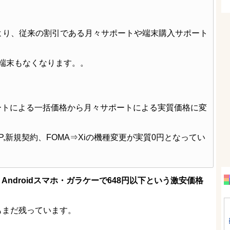
より、従来の割引である月々サポートや端末購入サポート
円端末もなくなります。。
ートによる一括価格から月々サポートによる実質価格に変
P,新規契約、FOMA⇒Xiの機種変更が実質0円となってい
ad・Androidスマホ・ガラケーで648円以下という激安価格
もまだ残っています。