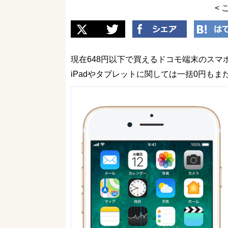
< 
現在648円以下で買えるドコモ端末のス
iPadやタブレットに関しては一括0円も