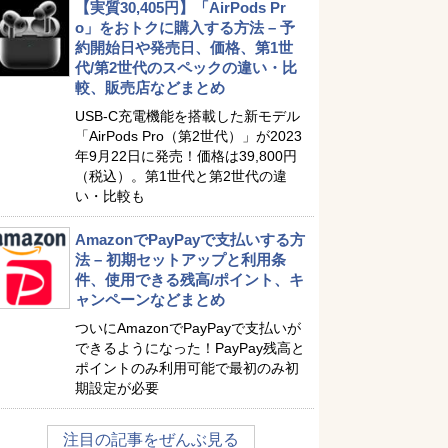
【実質30,405円】「AirPods Pr
o」をおトクに購入する方法 – 予
約開始日や発売日、価格、第1世
代/第2世代のスペックの違い・比
較、販売店などまとめ
USB-C充電機能を搭載した新モデル
「AirPods Pro（第2世代）」が2023
年9月22日に発売！価格は39,800円
（税込）。第1世代と第2世代の違
い・比較も
AmazonでPayPayで支払いする方
法 – 初期セットアップと利用条
件、使用できる残高/ポイント、キ
ャンペーンなどまとめ
ついにAmazonでPayPayで支払いが
できるようになった！PayPay残高と
ポイントのみ利用可能で最初のみ初
期設定が必要
注目の記事をぜんぶ見る