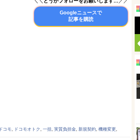
＼＼
どうかフォローをお願いします…
／／
Googleニュースで
記事を購読
ドコモ
,
ドコモオトク
,
一括
,
実質負担金
,
新規契約
,
機種変更
,