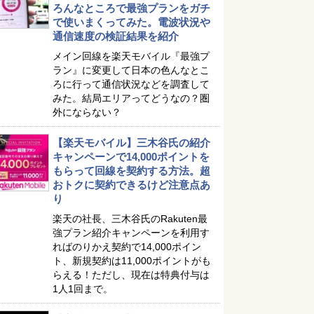
ろんなところで最強プランをガチ
で使いまくってみた。電波状況や
通信速度の検証結果を紹介
メイン回線を楽天モバイル『最強プ
ラン』に変更して日本の色んなとこ
ろに行って通信状況などを調査して
みた。結局エリアってどうなの？圏
外にならない？
【楽天モバイル】三木谷氏の紹介
キャンペーンで14,000ポイントを
もらって回線を契約する方法。超
おトクに契約できるけど注意点あ
り
楽天の社長、三木谷氏のRakuten最
強プラン紹介キャンペーンを利用す
ればのりかえ契約で14,000ポイン
ト、新規契約は11,000ポイントがも
らえる！ただし、現在は特典付与は
1人1回まで。