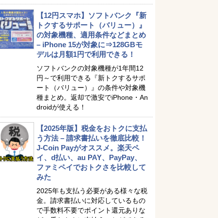
【12円スマホ】ソフトバンク『新
トクするサポート（バリュー）』
の対象機種、適用条件などまとめ
– iPhone 15が対象に⇒128GBモ
デルは月額1円で利用できる！
ソフトバンクの対象機種が1年間12
円～で利用できる『新トクするサポ
ート（バリュー）』の条件や対象機
種まとめ。返却で激安でiPhone・An
droidが使える！
【2025年版】税金をおトクに支払
う方法 – 請求書払いを徹底比較！
J-Coin Payがオススメ。楽天ペ
イ、d払い、au PAY、PayPay、
ファミペイでおトクさを比較して
みた
2025年も支払う必要がある様々な税
金。請求書払いに対応しているもの
で手数料不要でポイント還元ありな