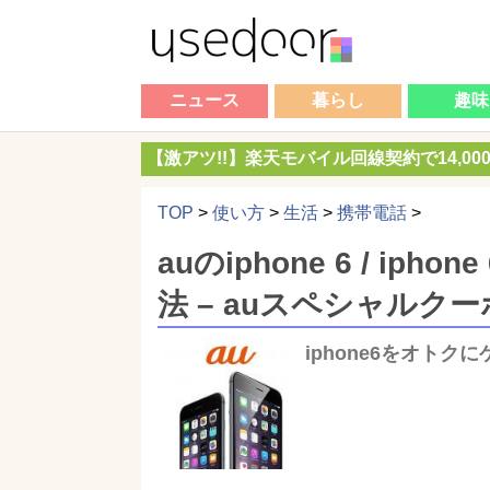
ニュース
暮らし
趣味
【激アツ!!】楽天モバイル回線契約で14,0
TOP
>
使い方
>
生活
>
携帯電話
>
auのiphone 6 / ip
法 – auスペシャルクー
iphone6をオトク